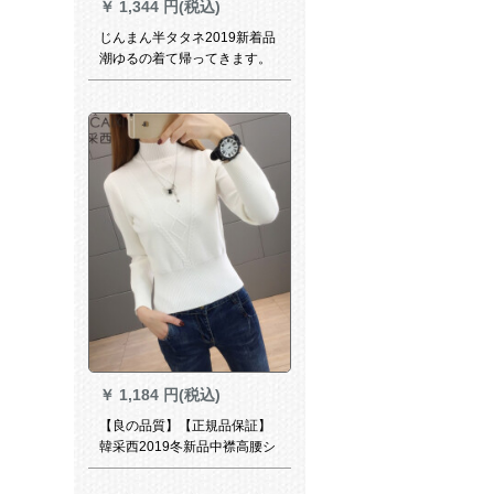
￥
1,344 円(税込)
じんまん半タタネ2019新着品
潮ゆるの着て帰ってきます。
女性は秋冬に厚めのイアンナ
オショーの外气に1562 Mをつ
けています。
￥
1,184 円(税込)
【良の品質】【正規品保証】
韓采西2019冬新品中襟高腰シ
バトの腰を受け取るタイの上
に4516ホワイの色フロリスが