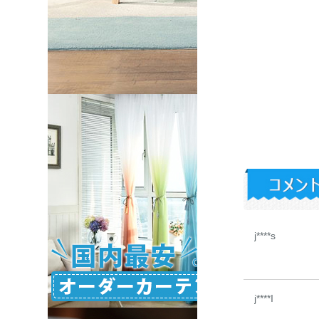
j****s
j****I