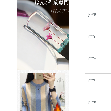
j****B
j****r
j****v
j****f
j****n