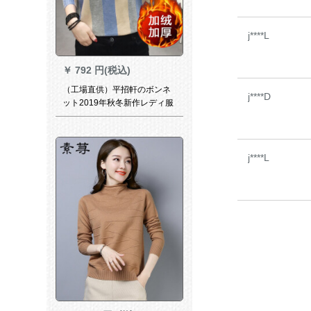
j****L
￥
792 円(税込)
（工場直供）平招軒のボンネ
j****D
ット2019年秋冬新作レディ服
韓国ファンシーチョウフハー
フタネ女性
j****L