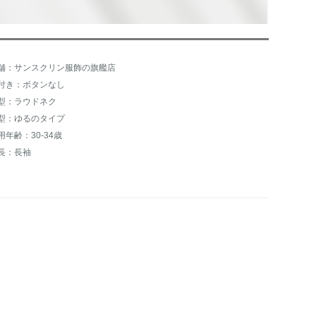
舗：サンスクリン服飾の旗艦店
付き：ボタンなし
型：ラウドネク
型：ゆるのタイプ
用年齢：30-34歳
長：長袖