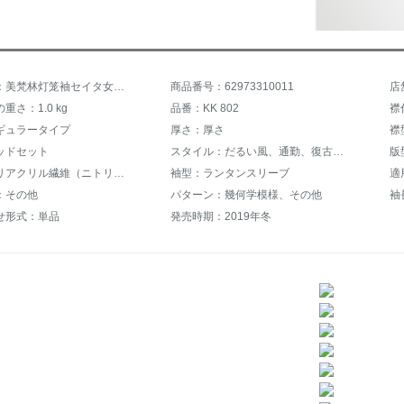
商品名称：美梵林灯笼袖セイタ女性套头秋冬2019新着品ファンシー韓国ファンシーチョウセン外外着ショウトート怠惰加厚night打底上衣ドレッドファッションファッションファッションファッションファッションファッションファッションファッション
商品番号：62973310011
店
重さ：1.0 kg
品番：KK 802
襟
ギュラータイプ
厚さ：厚さ
襟
ッドセット
スタイル：だるい風、通勤、復古風、帰ってきます。
版
素材：ポリアクリル繊維（ニトリル）
袖型：ランタンスリーブ
適
：その他
パターン：幾何学模様、その他
袖
せ形式：単品
発売時期：2019年冬