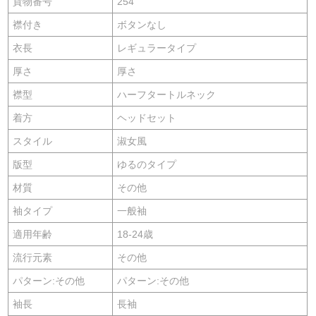
貨物番号
254
襟付き
ボタンなし
衣長
レギュラータイプ
厚さ
厚さ
襟型
ハーフタートルネック
着方
ヘッドセット
スタイル
淑女風
版型
ゆるのタイプ
材質
その他
袖タイプ
一般袖
適用年齢
18-24歳
流行元素
その他
パターン:その他
パターン:その他
袖長
長袖