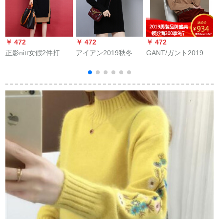
￥ 472
￥ 472
￥ 472
￥
正影nitt女假2件打底
アイアン2019秋冬新
GANT/ガント2019秋
ワンピスト子供秋冬
着品韩国ファンシー
冬新作レディ4835
レディ秋服2019新着
の顕やせせせせられ
lakuda色-213 M
品セタスト1601黒L
たカレッジディディ
に服nightセバス头半
タルセパレート头部
セパレート女性ブテ
ィックM