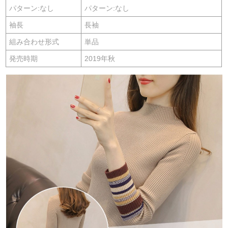
パターン:なし
パターン:なし
袖長
長袖
組み合わせ形式
単品
発売時期
2019年秋