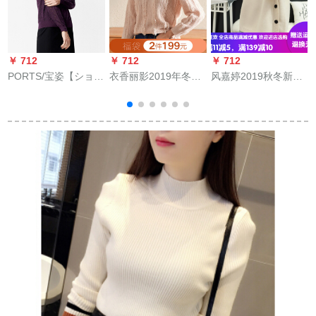
￥
￥ 712
￥ 712
￥ 712
PORTS/宝姿【ショッ
衣香丽影2019年冬装
风嘉婷2019秋冬新着
ピングモとモデル】
新品韩国ファシリー
品レディ・スーツフ
秋新着品レイディー
毛糸スティッチ
ルン・トールネクタ
ズズ·ツーシンプリン
ー女套头加厚怠惰ゆ
グ·ネルセル
の外着韩国ファンシ
ー着て帰ります。