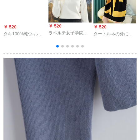
￥ 520
￥ 520
￥ 520
￥
ラベルテ女子学院
タキ100%纯ウ-ルの
タートルネの外には
polo襟2019新着品秋
カーディィ・ディッ
韓国ファンシーの赤
冬很仙的night怠惰风
プ・ショック・アイ
と黄色fをつけていま
本ホワイトM
の外着セパレータ
す。
2019秋冬新作韩国フ
ァンシー冲突色ニコ
ラウドネクトラック
XL