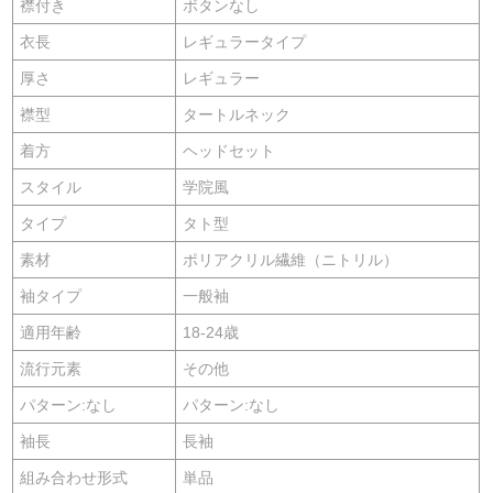
襟付き
ボタンなし
衣長
レギュラータイプ
厚さ
レギュラー
襟型
タートルネック
着方
ヘッドセット
スタイル
学院風
タイプ
タト型
素材
ポリアクリル繊維（ニトリル）
袖タイプ
一般袖
適用年齢
18-24歳
流行元素
その他
パターン:なし
パターン:なし
袖長
長袖
組み合わせ形式
単品