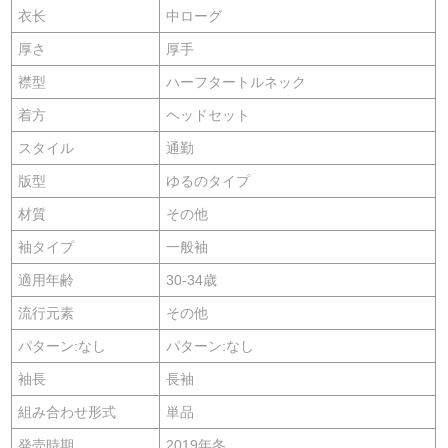
衣长
中ローグ
厚さ
厚手
襟型
ハーフタートルネック
着方
ヘッドセット
スタイル
通勤
版型
ゆるのタイプ
材質
その他
袖タイプ
一般袖
適用年齢
30-34歳
流行元素
その他
パターン:なし
パターン:なし
袖長
長袖
組み合わせ形式
単品
発売時期
2019年冬