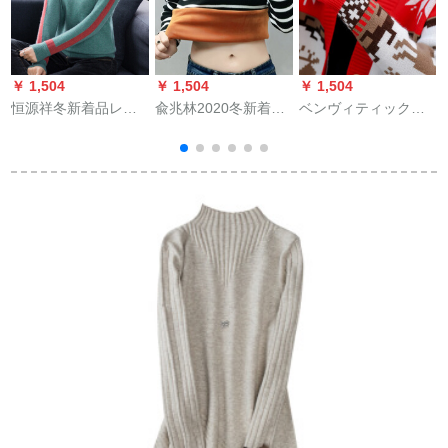
￥ 1,504
￥ 1,504
￥ 1,504
￥
恒源祥冬新着品レデ
兪兆林2020冬新着ド
ベンヴィティック・
ィ服无地加厚テネッ
レッドグラス裏ボー
マリススス（鹿网红
トセスト(12504)ドト
ナ保温ランYWZ
年味セタ女2019秋冬
ラック韩国ファンシ
199310黒ストライト
新商品）韓国ファン
ー表示痩身新款女史
ズ
シー・デ・ガン洋気
冲色フュージョン
ゆのニト外套女性
1704赤いフーズ
8