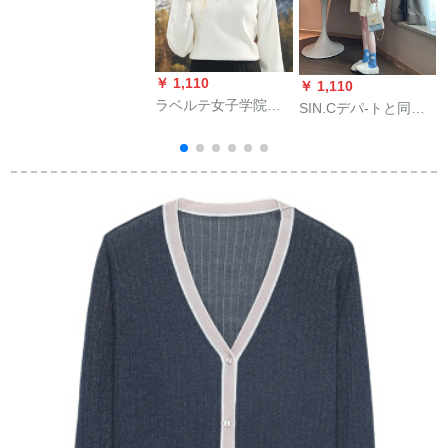
ヒ-プロプレダ-タニ気
流优雅シバトナクM
￥ 1,110
￥ 1,110
￥
ラベルテ女子学院
SIN.Cデパ-トと同じ
m
polo襟2019新着品秋
香港のフュージョン
冬很仙的night怠惰风
2019新品の着付け品
本ホワイトM
のしゃちとゆかいか
いレース125色。
2