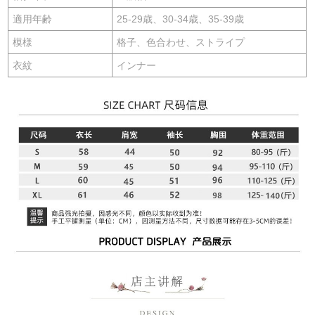
適用年齢
25-29歳、30-34歳、35-39歳
模様
格子、色合わせ、ストライプ
衣紋
インナー