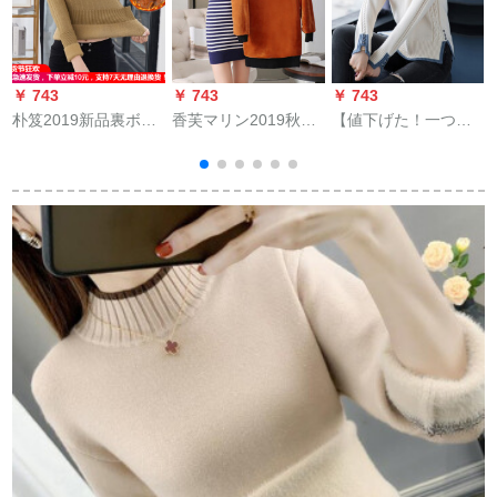
￥ 743
￥ 743
￥ 743
￥
朴笈2019新品裏ボア
香芙マリン2019秋冬
【値下げた！一つ奪
加厚セタ女一体绒
レディ·ス服マセ·女性
います】セパターの
night女秋冬レディズ
セイント·女性セイン
女性シンドローム
服韓国フルーシャ女
ト·ドレイ顕痩身长袖
L【おめ100斤-110
カーバー色9805 L
イネ·女性外穿宝蓝色
斤】
裏ボアXL(130-140斤)
ュ
合