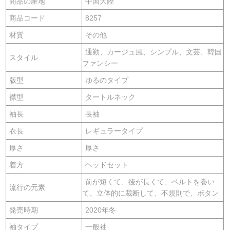
商品の産地
中国大陸
商品コード
8257
材質
その他
通勤、カージュ風、シンプル、文芸、韓国
スタイル
ファンシー
版型
ゆるのタイプ
襟型
タートルネック
袖長
長袖
衣長
レギュラータイプ
厚さ
厚さ
着方
ヘッドセット
前が短くて、後が長くて、ベルトを巻い
流行の元素
て、立体的に裁断して、不規則で、ボタン
発売時期
2020年冬
袖タイプ
一般袖