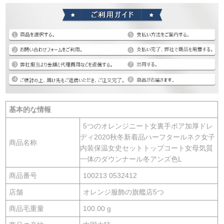
基本的な情報
5つのオレンジニート女裏手ボア加厚ドレ
ディ2020秋冬新着品ハーフタールネク女子
商品名称
内装保温女史セットトップコート女母気質
一体のダウンナール冬アンズ色L
商品番号
100213 0532412
店舗
オレンジ服飾の旗艦店5つ
商品毛重量
100.00 g