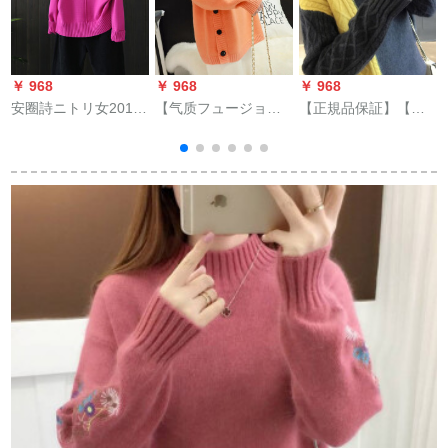
￥ 968
￥ 968
￥ 968
￥
安圈詩ニトリ女2019
【气质フュージョ
【正規品保証】【販
冬新着品文芸のだし
ン】【品质が良い】
売筋中】2019冬に着
さと怠惰さのテ-ゼル
2019冬の新着付けは
地したストレープテ
女子長袖ゆるの厚い
厚く、怠惰な外にタ
ートCQ 476黒フュー
保温カバ-ド
マネットをしていま
ズ【80-130斤おめ】
す。
1