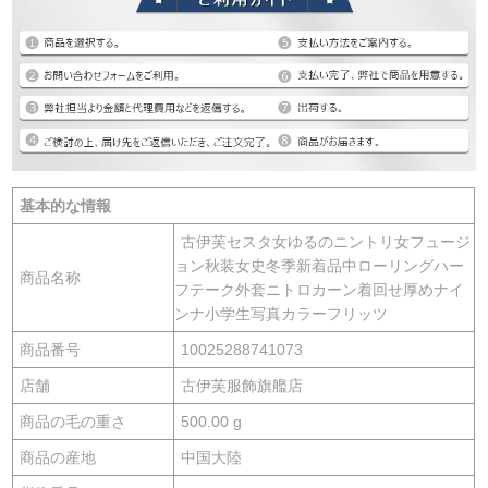
基本的な情報
古伊芙セスタ女ゆるのニントリ女フュージ
ョン秋装女史冬季新着品中ローリングハー
商品名称
フテーク外套ニトロカーン着回せ厚めナイ
ンナ小学生写真カラーフリッツ
商品番号
10025288741073
店舗
古伊芙服飾旗艦店
商品の毛の重さ
500.00 g
商品の産地
中国大陸