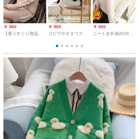
￥ 960
￥ 960
￥ 960
￥
【選りすぐり商品】
ゴビウサギタワズ
ニート女长袖2019イ
厚手のハ-ドネット女
2019秋冬新着品大き
ンナー女秋冬新着品
子の中ローリング韓
目のサズ韓国ファッ
洋气ハ-フネル裏ボア
国フルーチョン（90-
ショ毛糸衣の外にイ
厚内配ニトリファン
135斤で履ける）
ナの上に大きな目の
シー
斤
サズ保温