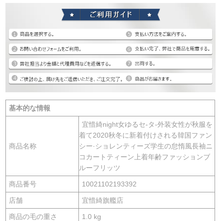
基本的な情報
宜惜綺night女ゆるセ-タ-外装女性が秋服を
着て2020秋冬に新着付けされる韓国ファン
商品名称
シー·ショレンティーズ学生の怠惰風長袖ニ
コカートティーン上着年齢ファッションブ
ルーフリッツ
商品番号
10021102193392
店舗
宜惜綺旗艦店
商品の毛の重さ
1.0 kg