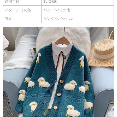
適用年齢
18-24歳
パターン:その他
パターン:その他
衣紋
シングルバックル