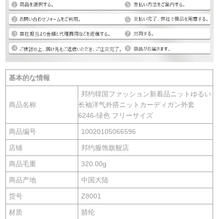
基本的な情報
邦约韓国ファッション新着品ニットゆるい
商品名称
长袖洋气外搭ニットカーディガン外套
6246-绿色 フリーサイズ
商品编号
10020105066596
店铺
邦约服饰旗舰店
商品毛重
320.00g
商品产地
中国大陆
货号
Z8001
材质
腈纶