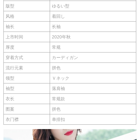
版型
ゆるい型
风格
着回し
袖长
长袖
上市时间
2020年秋
厚度
常规
穿着方式
カーディガン
流行元素
拼色
领型
Ｖネック
袖型
落肩袖
衣长
常规款
图案
拼色
衣门襟
单排扣