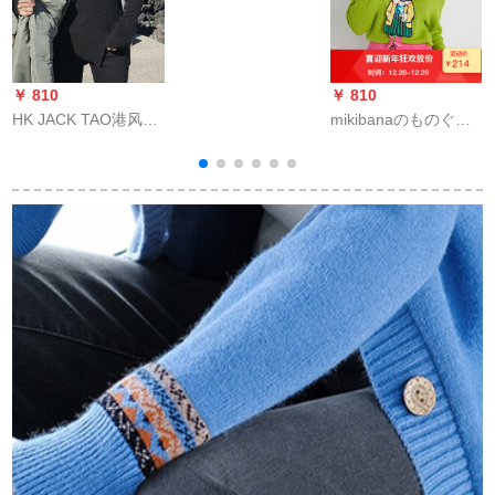
スタウの外着
1291696 mホワイト
色M
￥ 810
￥ 810
￥
HK JACK TAO港风潮
mikibanaのものぐさ
牌秋冬新着品ファン
毛髪ジジ女ゆるの刺
シー不規則ニコレッ
繡トールネルネルの
ト2019韓国ファンシ
セクのセバスター女
ー服
子2019秋新品D 93グ
リンS