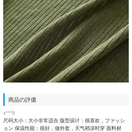
商品の評価
x***8
尺码大小：大小非常适合 版型设计：很喜欢，ファッシ
ョン 保温性能：很好，做外套，天气稍凉时穿 面料材