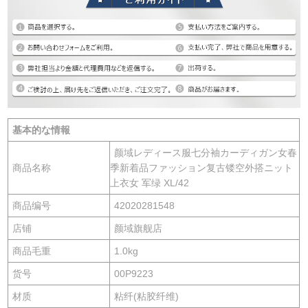
基本的な情報
颜域レディース服七分袖カーディガン女春
商品名称
季新着品ファッション复古镂空外搭ニット
上衣女 军绿 XL/42
商品编号
42020281548
店铺
颜域旗舰店
商品毛重
1.0kg
货号
00P9223
材质
粘纤(粘胶纤维)