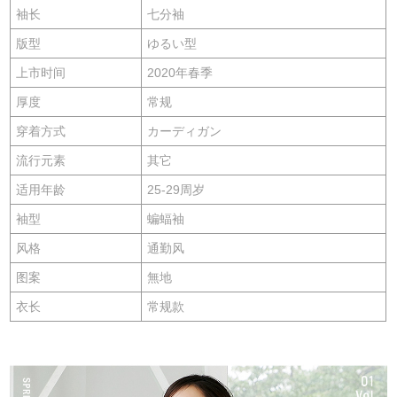
袖长
七分袖
版型
ゆるい型
上市时间
2020年春季
厚度
常规
穿着方式
カーディガン
流行元素
其它
适用年龄
25-29周岁
袖型
蝙蝠袖
风格
通勤风
图案
無地
衣长
常规款