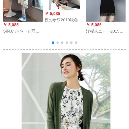
￥ 5,085
夜のホワ2019秋冬の
￥ 5,085
￥ 5,085
￥
新通勤気質で帰りま
SIN.Cデパ-トと同じ
洋稲人ニート2019秋
した。クラシカルス
香港のフュージョン
冬タネ保温ニート女
トレープのテイナの
2019新品の着付け品
子网纱レ-スにボア长
长袖セパレート。
のしゃちとゆかいか
袖セパレーセパレー
いレース125色。
セパレート女性黒
S(90斤以内)