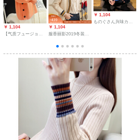
￥ 1,104
￥
ものぐさん兴味カラ
￥ 1,104
￥ 1,104
カラ长袖セイン女秋
種
【气质フュージョ
服香丽影2019冬装新
装韩国フルコースゆ
S
ン】【品质が良い】
着品韩国フルーショ
るるの学生ラウドネ
2019冬の新着付けは
ンゆる长袖ニタッカ
ルス
厚く、怠惰な外にタ
ーディガーン女Vネク
マネットをしていま
外穿セパレート外套
す。
ミルク色S