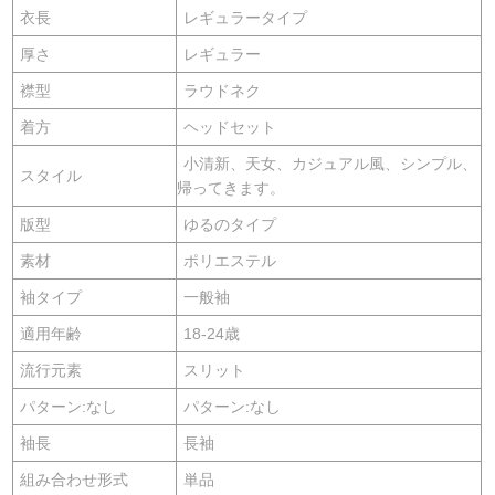
衣長
レギュラータイプ
厚さ
レギュラー
襟型
ラウドネク
着方
ヘッドセット
小清新、天女、カジュアル風、シンプル、
スタイル
帰ってきます。
版型
ゆるのタイプ
素材
ポリエステル
袖タイプ
一般袖
適用年齢
18-24歳
流行元素
スリット
パターン:なし
パターン:なし
袖長
長袖
組み合わせ形式
単品