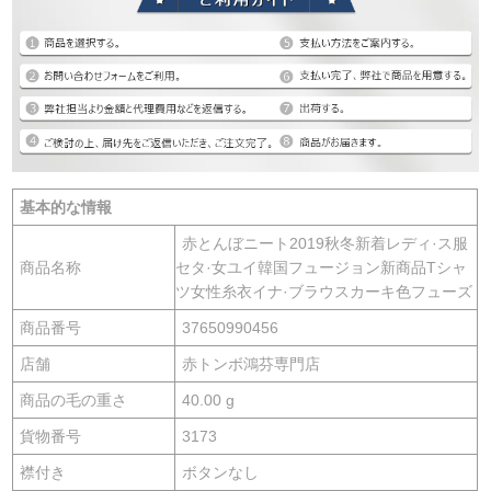
基本的な情報
赤とんぼニート2019秋冬新着レディ·ス服
商品名称
セタ·女ユイ韓国フュージョン新商品Tシャ
ツ女性糸衣イナ·ブラウスカーキ色フューズ
商品番号
37650990456
店舗
赤トンボ鴻芬専門店
商品の毛の重さ
40.00 g
貨物番号
3173
襟付き
ボタンなし