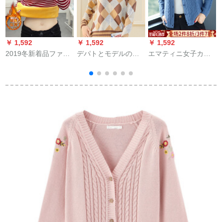
￥
￥ 1,592
￥ 1,592
￥ 1,592
2019冬新着品ファン
デパトとモデルのピ
エマティニ女子カー
シ-ピジョン色のスト
ルニット2019秋新着
ディィ・ガシューの
レープがやせて见え
品ライトの女性セト
コート2019新着品韓
ます。ライトF 7952
の头ゆるるるファ韩
国フルージー秋冬女
ワインレットプロ
国ファンシンコの色
史セパター女子小外
を混ぜたぜ
挂上气质ブティック
9309 M