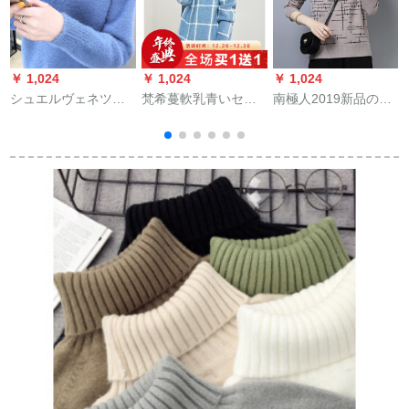
￥ 1,024
￥ 1,024
￥ 1,024
￥
シュエルヴェネツィ
梵希蔓軟乳青いセタ
南極人2019新品の着
I
ア女セインナント女
女ゆる秋冬2019新着
ドセレブ女性冬スタ
子2019秋冬新着品仿
品格子厚い手长袖テ
ル大き目のセズ民族
水貂绒半タタタテネ
ルネクスト
風優雅なステロイド
ク女ユイ内配厚フー
着回女着シングルベ
トセト头打底ニコ軟
ル上着潮FSS 6892カ
乳青フューズ
ーキ色M
ク