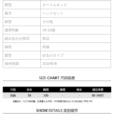
襟型
タートルネック
着方
ヘッドセット
材質
その他
適用年齢
18-24歳
組み合わせ形式
単品
袖長
長袖
版型
ゆるのタイプ
発売時期
2018年冬