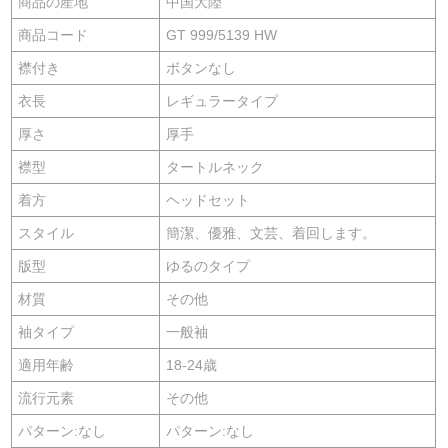
商品の産地
中国大陸
商品コード
GT 999/5139 HW
襟付き
ボタンなし
衣長
レギュラータイプ
厚さ
厚手
襟型
タートルネック
着方
ヘッドセット
スタイル
簡潔、優雅、文芸、着回します。
版型
ゆるのタイプ
材質
その他
袖タイプ
一般袖
適用年齢
18-24歳
流行元素
その他
パターン:なし
パターン:なし