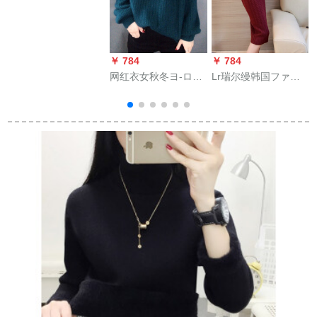
玫瑰粉L(4 yaード)
￥ 784
￥ 784
￥
网红衣女秋冬ヨ-ロッ
Lr瑞尔缦韩国ファン
パ駅ニットv领世ーゆ
毛糸衣タイタタネネ
うのものぐささせて
ネネルネルネルセク
いただきます。イア
リーグ女开叉过膝麻
ンナの海藻藍2
花night cant春秋冬TX
XL（125-135斤を勧
4062酒色L提案体重
誘します。）
105-125