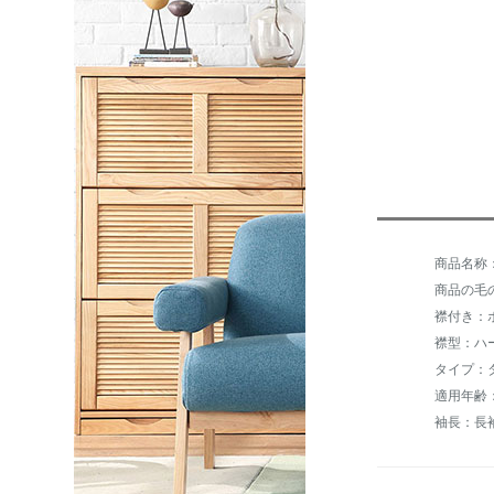
商品の毛の重
襟付き：
襟型：ハ
タイプ：
適用年齢：
袖長：長