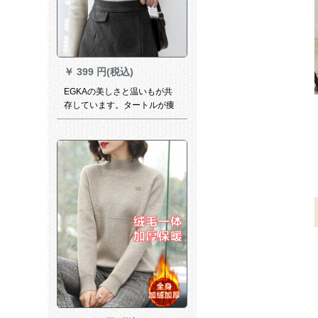
￥
399 円(税込)
EGKAの美しさと温いもが共
存しています。タートルが痩
せる。ハーフートが底を打っ
ています。ニート女の长袖が
厚く、无地に戻ってきます。