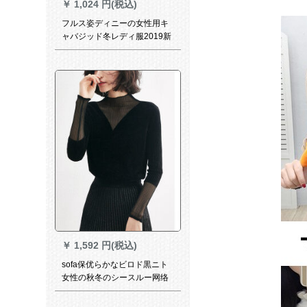
￥
1,024 円(税込)
フルス姿ディニーの女性用キ
ャバジッド冬レディ服2019新
品韩国ファンシー好调なセズ
レイズ105ジャケットがセッ
トされていません。
￥
1,592 円(税込)
sofa保优らかなビロド黒ニト
女性の秋冬のシースルー网络
み合わせて、女性の长袖2019
新着品T 78黒XLをベースにし