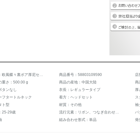
商品名称：欧風蝶々裏ボア厚尼セットヘッドセタ2019秋冬新品韓国ファンシー長袖显痩せ娃娃襟半タルネク女史レインレインコート潮色ボアシーズ
商品番号：58803109590
さ：500.00 g
商品の産地：中国大陸
商
ボタンなし
衣長：レギュラータイプ
厚
ーフタートルネック
着方：ヘッドセット
タト型
材質：その他
袖
25-29歳
流行元素：リボン、つなぎ合わせ、フリル、3 D、その他
パ
袖
組み合わせ形式：単品
発