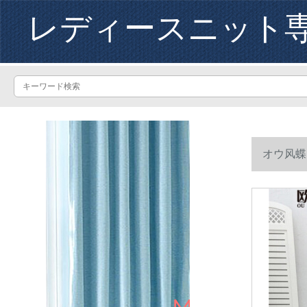
レディースニット
オウ风蝶
コトフ