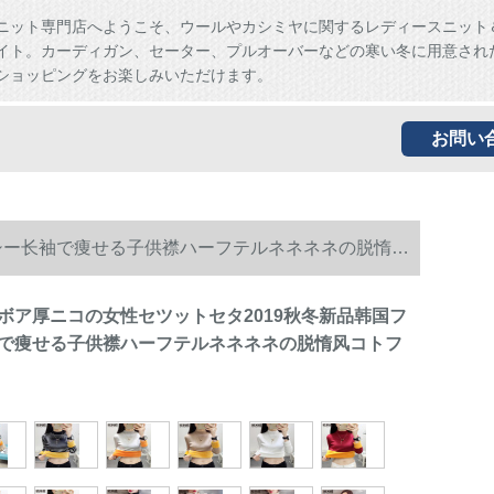
ニット専門店へようこそ、ウールやカシミヤに関するレディースニット
イト。カーディガン、セーター、プルオーバーなどの寒い冬に用意され
ショッピングをお楽しみいただけます。
お問い
シー长袖で痩せる子供襟ハーフテルネネネネの脱惰风
ボア厚ニコの女性セツットセタ2019秋冬新品韩国フ
で痩せる子供襟ハーフテルネネネネの脱惰风コトフ