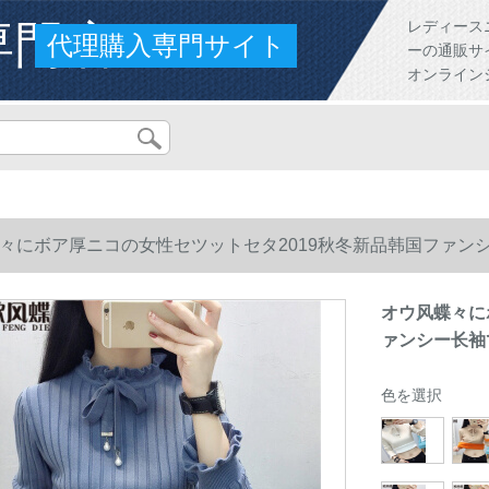
専門店
レディース
代理購入専門サイト
ーの通販サ
オンライン
々にボア厚ニコの女性セツットセタ2019秋冬新品韩国ファン
オウ风蝶々に
ァンシー长袖
色を選択