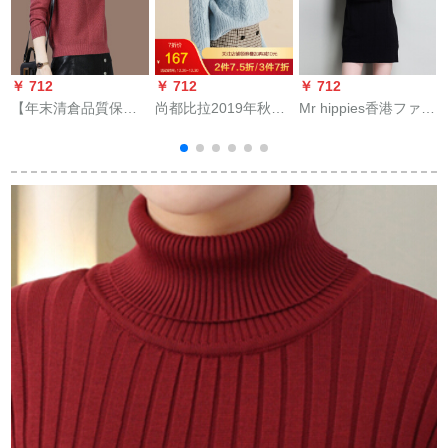
￥ 712
￥ 712
￥ 712
￥
【年末清倉品質保
尚都比拉2019年秋冬
Mr hippies香港ファッ
証】秋冬モデル2019
レディ服着回し新着
ションブランドレデ
ハ-フタネの紅葉（推
ジャケジット打底ニ
ィ服2019春服新着の
奖106-19斤）
トリネ长袖セパレー
裏ボア加厚ウ-ルシャ
アM
ツの女性の中でロー
リングハークのセク
トを提案95-15斤