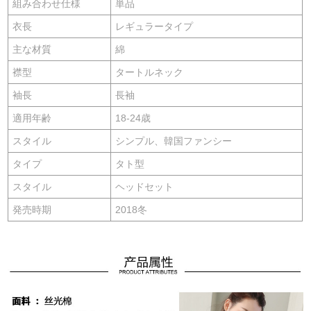
組み合わせ仕様
単品
衣長
レギュラータイプ
主な材質
綿
襟型
タートルネック
袖長
長袖
適用年齢
18-24歳
スタイル
シンプル、韓国ファンシー
タイプ
タト型
スタイル
ヘッドセット
発売時期
2018冬