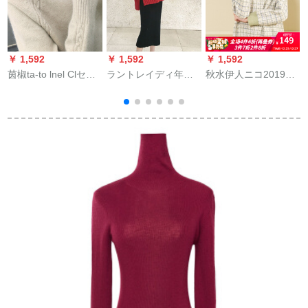
￥
デ
￥ 1,592
￥ 1,592
￥ 1,592
茵椒ta-to lnel Clセタ
ラントレイディ年会
秋水伊人ニコ2019冬
女秋冬2019新着品套
晩礼服クレスマック
服新着ドレディの长
头尼ト女长袖ゆるる
ス2019秋冬新着品本
袖チェックVネックの
るるるるファン内配
年ニコレット学生韩
女性グリンS
女史ウ-ルシャツー
国ファンシーアウト
【タオルネル】アン
レート2点セト
ズ色3 XL(130-155斤)