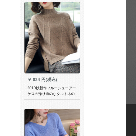
·ス·パン女子長袖カーバー·厚
手保温イン·ナイベルス
￥
624 円(税込)
2019秋新作フルーシューアー
ケスの帰り道のなタルトネの
见せせや长袖ニコF 6647コー
ヒフレッツ