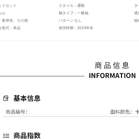
ッドセット
スタイル：通勤
タ
ルル
袖タイプ：一般袖
適
：衝突色、その他
パターン:なし
袖
せ形式：単品
発売時期：2019年冬