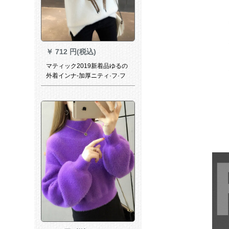
￥
712 円(税込)
マティック2019新着品ゆるの
外着インナ-加厚ニティ·フ·フ
ァック·ショッカーをモデルに
した洋气秋冬装ミ