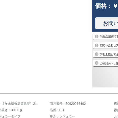
価格：
￥
お問
商品名称：【年末清倉品質保証】2019新着品ヒープリーダーのニトリセタ女ユイの大きサーセットヘッドライン5780カーキ色XL
商品番号：50620976402
店
重さ：30.00 g
品番：HH-
襟
ギュラータイプ
厚さ：レギュラー
カ