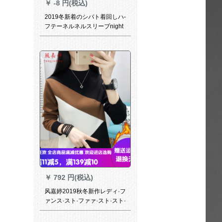
￥
-8 円(税込)
2019冬新着のシバト着回しハ-
フテーネルネルスリーブnight
F 6980紫フューズ
￥
792 円(税込)
风嘉婷2019秋冬新作レディ·フ
ァンス·スト·ファァ·スト·スト·
フファ·スト·ファ·ファンシー·
韓国フュージョン·プロ·ファン