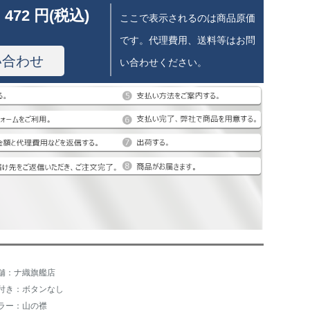
 472 円(税込)
ここで表示されるのは商品原価
です。代理費用、送料等はお問
い合わせ
い合わせください。
舗：ナ織旗艦店
付き：ボタンなし
ラー：山の襟