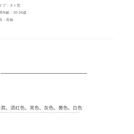
イプ：タト型
用年齢：30-34歳
長：長袖