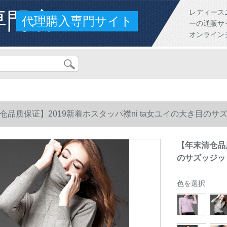
専門店
レディース
代理購入専門サイト
ーの通販サ
オンライン
仓品质保证】2019新着ホスタッパ襟ni ta女ユイの大き目のサズッジ
【年末清仓品质
のサズッジット5
色を選択