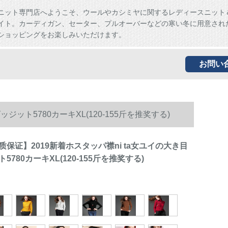
ニット専門店へようこそ、ウールやカシミヤに関するレディースニット
イト。カーディガン、セーター、プルオーバーなどの寒い冬に用意され
ショッピングをお楽しみいただけます。
お問い
ット5780カーキXL(120-155斤を推奖する)
保证】2019新着ホスタッパ襟ni ta女ユイの大き目
780カーキXL(120-155斤を推奖する)