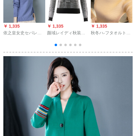
￥ 1,335
￥ 1,335
￥ 1,335
￥
依之皇女史セパレー
颜域レイディ秋装は
秋冬ハ-フタオルトネ
タイナ秋冬のインナ
2019年に新しく着て
クの长袖にタイツを
にドレッドディップ
います。タイ顕痩身
使ったインナ-カラー
を使ったショット冬
カジュアル復古格格
ズス80-130斤がられ
のスタティックニコ
柄长袖ニコにテネル
ます。
ール厚手ハ-フータネ
の下地を付けていま
ットネットネットネ
す。ウル女灰色格
ットネット打底ニジ
M/38
ット女兰色S(80-10
斤)を奨励します。