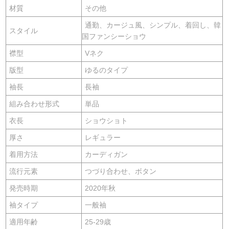
材質
その他
通勤、カージュ風、シンプル、着回し、韓
スタイル
国ファンシーショウ
襟型
Vネク
版型
ゆるのタイプ
袖長
長袖
組み合わせ形式
単品
衣長
ショウショト
厚さ
レギュラー
着用方法
カーディガン
流行元素
つづり合わせ、ボタン
発売時期
2020年秋
袖タイプ
一般袖
適用年齢
25-29歳