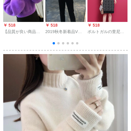
￥ 518
￥ 518
￥ 518
￥
【品質が良い商品
2019秋冬新着品Vネ
ポルトガルの萱尼の
は、超価値秒殺】ハ
ク抜きのスパッテテ
復古的な波点秋冬レ
イフレットネットフ
ジックジック。
イダース2019新着品
レイム女子秋冬新作
厚いろはリングが膝
2019加厚ゆるのニュ
を越えたテネットネ
トリトリトリトリ外
ットのテート1216黒
着イパルプフレイズ
XL
ズ