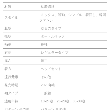
材質
粘着繊維
ミックス、通勤、シンプル、着回し、韓国
スタイル
ファンシー
版型
ゆるのタイプ
襟型
タートルネック
袖長
長袖
衣長
レギュラータイプ
厚さ
厚手
着方
ヘッドセット
流行元素
その他
発売時期
2020年冬
袖タイプ
一般袖
適用年齢
18-24歳、25-29歳、35-39歳
パターン:その他
パターン:その他