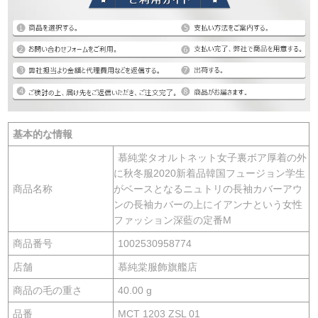
基本的な情報
慕純棠タオルトネット女子裏ボア厚着の外
に秋冬服2020新着品韓国フュージョン学生
商品名称
がベースとなるニュトリの長袖カバーアウ
ンの長袖カバーの上にイアンナという女性
ファッション深藍の定番M
商品番号
1002530958774
店舗
慕純棠服飾旗艦店
商品の毛の重さ
40.00 g
品番
MCT 1203 ZSL 01