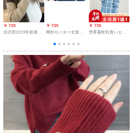
￥ 735
￥ 735
￥ 735
￥
佳沢雨2019年新着品
网纱セパター女套头
梵希蔓軟乳青いセタ
女史テートネクのド
2019冬季新商品韩国
女ゆる秋冬2019新着
レッドディ秋冬服ユ
ファッショ·ファッシ
品格子厚い手长袖テ
イの外着インナップ
ョ·マット·ディップ·
ルネクスト
ファンシー
ウェザー·ディップ·デ
ィップ·ディップ·ディ
ップ·ディップ学生フ
ァッション长袖ゆる
羊のディック·ネーク