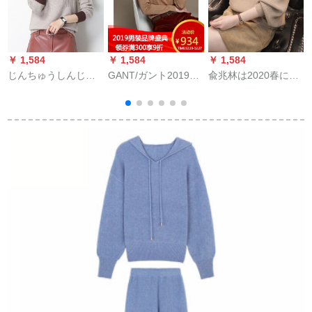
￥ 1,584
￥ 1,584
￥ 1,584
￥
じんちゅうしんじん
GANT/ガント2019秋
兪兆林は2020春に新
ちゅうーハーフレコ
冬新作レディ4835
しく着払いました。
ン2019新着品半タル
lakuda色-213 M
ドレッドストーンの
ネティック女子秋冬
外に付けられたアス
ゆるるるるるるるる
タのセタを着ていま
るる厚くして帰り子
す。韓国ファンシ
无地インナラクラ色
ー・コウモリの袖
9770 M
フ。