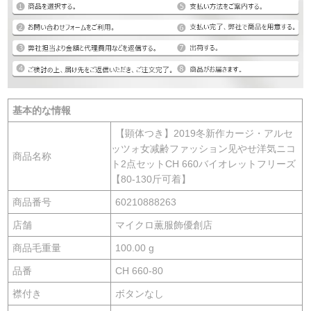
基本的な情報
【顕体つき】2019冬新作カージ・アルセ
ッツォ女减齢ファッション见やせ洋気ニコ
商品名称
ト2点セットCH 660バイオレットフリーズ
【80-130斤可着】
商品番号
60210888263
店舗
マイクロ薫服飾優創店
商品毛重量
100.00 g
品番
CH 660-80
襟付き
ボタンなし