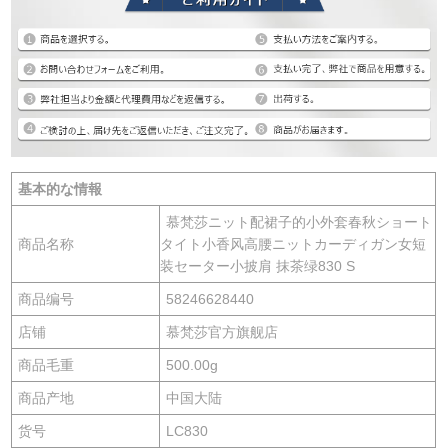
基本的な情報
慕梵莎ニット配裙子的小外套春秋ショート
商品名称
タイト小香风高腰ニットカーディガン女短
装セーター小披肩 抹茶绿830 S
商品编号
58246628440
店铺
慕梵莎官方旗舰店
商品毛重
500.00g
商品产地
中国大陆
货号
LC830