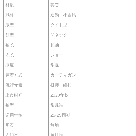
材质
其它
风格
通勤，小香风
版型
タイト型
领型
Ｖネック
袖长
长袖
衣长
ショート
厚度
常规
穿着方式
カーディガン
流行元素
拼接，纽扣
上市时间
2020年秋
袖型
常规袖
适用年龄
25-29周岁
图案
無地
衣门襟
单排扣