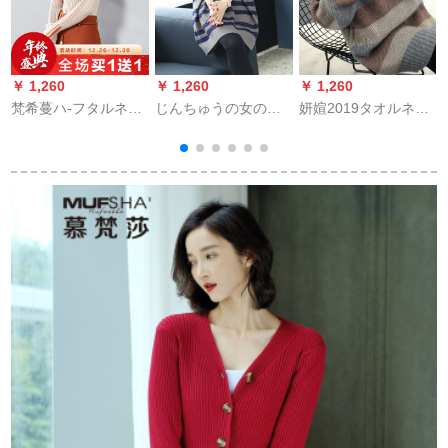
￥ 1,260
￥ 1,260
￥ 1,260
￥
梵希蔓ハ-フタルネク
じんちゅうの女の子
妍媗2019タオルネッ
女2019新着品秋冬長
ゆるの外は秋冬2019
トを厚くして返す。
袖打色レトロ-ト顕痩
新着の大さくせをし
中ローリングリング
身ニコトニー99292
ています。
チェックのストレー
カーキ色M
プグループ(オーンラ
イン决済で纯绵Tシー
ザーをプロにしま
す。)