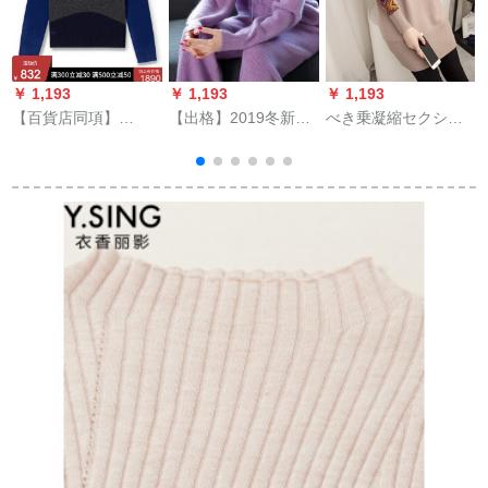
￥ 1,193
￥ 1,193
￥ 1,193
￥
【百貨店同項】
【出格】2019冬新作
べき乗凝縮セクシ
LACOTE Flan suにさ
カーニバル[80-130斤
2019秋冬新着ドレッ
んカージ。ルーシュ
着られます]
ドスツー中ローリン
ル・ラウドネルセン
グハーク女子上浅カ
ス
レーサー80斤