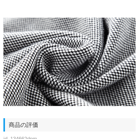
商品の評価
jd_134662dnm