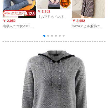
￥ 2,952
【お正月のベスト】
￥ 2,952
￥ 2,952
￥
中年レディお母さん
南极人ニコ女2019秋
YAYAアヒル服飾ニネ
T
の冬服セタ中高年长
冬新着ドレディー学
ット2019冬服ホワイ
袖2019新品品リボア
生韩国ファンシー女
ト色の新着付け品保
厚い上着网红同款叶
子コテート
温ランナ新着付け品
色XL（90-15斤を推
简约タネネネ新着付
奖赏）【コレクショ
け品简约テネル品简
ンとシングルスピケ
约テネルネルネルネ
の先优。
ルの外装肩袖赤色
S【オスメ85下斤】