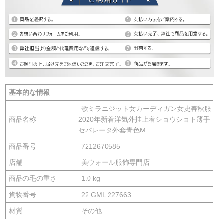
基本的な情報
歌ミラニジット女カーディガン女史春秋服
商品名称
2020年新着洋気外挂上着ショウショト薄手
セパレータ外套青色M
商品番号
7212670585
店舗
美ウォール服飾専門店
商品の毛の重さ
1.0 kg
貨物番号
22 GML 227663
材質
その他