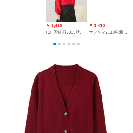
スタウの外着
1291696 mホワイト
色M
￥ 1,410
￥ 1,410
￥
IEF/爱依服2019秋新
サンタマ2019秋新品
作韩国ファンシープ
ドレディ新品Vネクス
ロモーション
ト女性セイントドト
ラック韩国フルート
ゴンゴゴ95