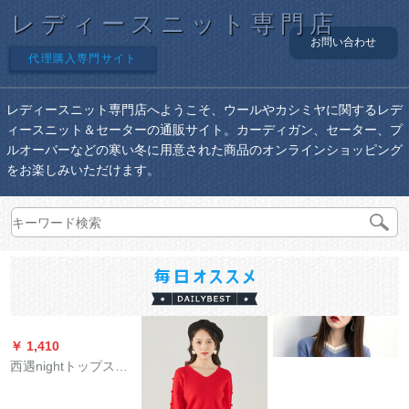
レディースニット専門店
お問い合わせ
代理購入専門サイト
レディースニット専門店へようこそ、ウールやカシミヤに関するレデ
ィースニット＆セーターの通販サイト。カーディガン、セーター、プ
ルオーバーなどの寒い冬に用意された商品のオンラインショッピング
をお楽しみいただけます。
￥ 1,410
西遇nightトップス女
性長袖2019新着品衝
突色Vネク学院風セバ