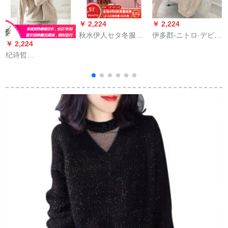
￥ 2,224
￥ 2,224
秋水伊人セタ冬服
伊多郡-ニトロ·デビル
￥ 2,224
￥
2019新着品レディ服
女2019年新着や中ロ
纪诗哲
ラウドネク冲突色刺
ーリング女子韓国フ
（GIEVSZHE）ブラ
繍タイ顕痩イイイイ
ァレンス学生着回せ
ドンドウ-ルのシャツ
インナスポ-ト女性ピ
せせせせせせせせせ
ーの女性2019冬の新
ンクL
せせせせせせせせせ
着品气质ハ-フターの
せせせせせせせせせ
ネルセ-タ-ルの格子の
S
せせせせせせせせせ
型が透けて见えま
せせ女浅か其色L
す。