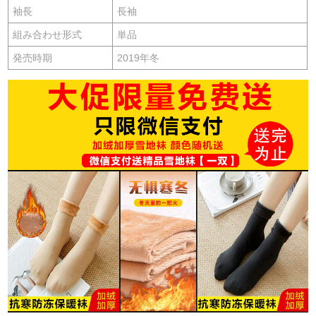
袖長
長袖
組み合わせ形式
単品
発売時期
2019年冬