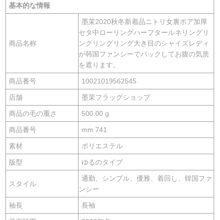
基本的な情報
墨茉2020秋冬新着品ニトリ女裏ボア加厚
セタ中ローリングハーフタールネリングリ
商品名称
ングリングリング大き目のシャイズレディ
が韩国ファンシーでバックしてお腹の気质
を遮ります。
商品番号
10021019562545
店舗
墨茉フラッグショップ
商品の毛の重さ
500.00 g
商品番号
mm 741
素材
ポリエステル
版型
ゆるのタイプ
通勤、シンプル、優雅、着回し、韓国ファ
スタイル
ンシー
袖長
長袖