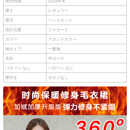
発売時期
2020年冬
厚さ
レギュラー
着方
ヘッドセット
流行元素
ジャカード
カラー
スタンドカラー
袖タイプ
一般袖
衣长
中ローグ
パターン:なし
パターン:なし
襟付き
ボタンなし