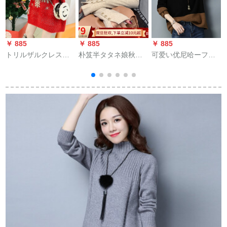
￥ 885
￥ 885
￥ 885
￥
トリルザルクレスマ
朴笈半タタネ娘秋冬
可爱い优尼哈ーフタ
ザーズ、怠惰风ゆる
2019新商品タイ顕痩
ルネル女子ゆるのも
ウ
洋気网红很仙的ニコ
せせイイネ女洋気内
のぐ2019新着品韩国
上着秋冬2019新着品
通勤字母長袖着回せ
フューエルエティッ
クレスマリスズズズ
せせセタ女ミホワナ
クショッパー痩身ト
イト（80-135斤着ら
ープショーショーシ
れます）
ョーショーショー内
配night night黒フリフ
レ【80～130向け】