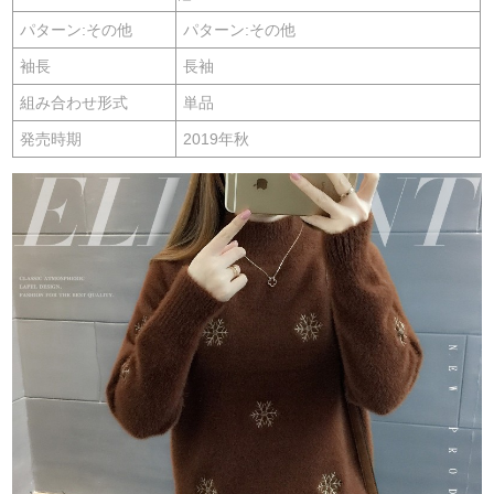
パターン:その他
パターン:その他
袖長
長袖
組み合わせ形式
単品
発売時期
2019年秋