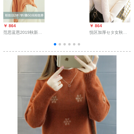
スタウの外着
1291696 mホワイト
色M
￥ 864
￥ 864
￥
范思蓝恩2019秋新着
悦区加厚セタ女秋冬
品のためのサバサバ
2019冬レディ半タネ
女は外に韩国ファン
女子学生タイ洋気外
シーVネストをしてい
着衣イネズ
ます。怠け者风の上
着は暖かいです。
斤