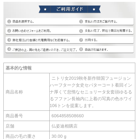
基本的な情報
ニトリ女2019秋冬新作韓国フュージョン
ハーフターク女史セパターコート着回イン
商品名称
ナ厚くて怠惰なセニョリータ女套頭ゆるる
るフファン長袖内に上着の写真の色ホワイ
106トンを提案します。
商品番号
6064858508660
店舗
仏姿迪相購店
商品の毛の重さ
30.00 g