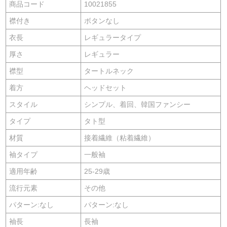
商品コード
10021855
襟付き
ボタンなし
衣長
レギュラータイプ
厚さ
レギュラー
襟型
タートルネック
着方
ヘッドセット
スタイル
シンプル、着回、韓国ファンシー
タイプ
タト型
材質
接着繊維（粘着繊維）
袖タイプ
一般袖
適用年齢
25-29歳
流行元素
その他
パターン:なし
パターン:なし
袖長
長袖