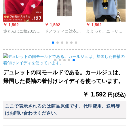
￥ 1,592
￥ 1,592
￥ 1,592
￥
赤とんぼニ娘2019秋
ドノラティコ达衣岩
ええっと、ニトリ女
冬新着衣ドレッサ长
rongセ-タコテード格
秋冬2019新着品韓国
袖着回せせ卫衣学生
纹つづり接ぎぎぎネ
フュージョンネセリ
韩国ファンシーに厚
ル毛织ワンピス朱砂
ングの長袖厚手学生
めのレインナッコを
旧C 42 M
が着ています。
のせています。
デュレットの同モールドである。カールジュは、
帰国した長袖の着付けレイディを使っています。
￥ 1,592
円(税込)
ここで表示されるのは商品原価です。代理費用、送料等
はお問い合わせください。