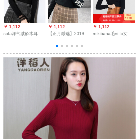
￥ 1,112
￥ 1,112
￥ 1,112
￥
sofa洋气减齢木耳元
【正月厳选】2019冬
mikibana毛ni to女性
亮糸长袖ニコ女秋冬
服新着付け品ゆるの
長袖テート半テネッ
2019新着ブラクター
厚手カバードジット
ト刺刺レースレース
著くやせています。
女性ハラッパフル下
レースレースレース
バトック07黒金色L
地ジット字母长袖ト
レースレースレース
ープレッド同款黒(品
2019秋新品D 93黒L
质)S