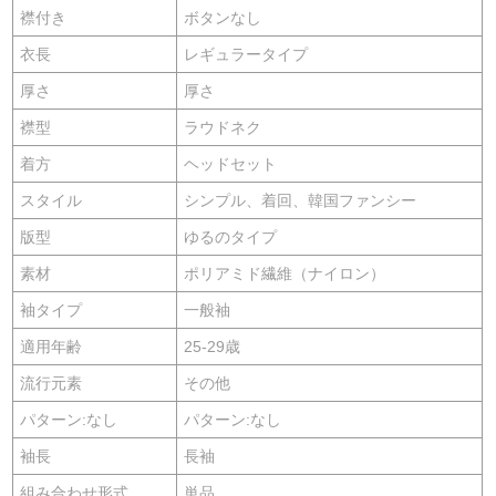
襟付き
ボタンなし
衣長
レギュラータイプ
厚さ
厚さ
襟型
ラウドネク
着方
ヘッドセット
スタイル
シンプル、着回、韓国ファンシー
版型
ゆるのタイプ
素材
ポリアミド繊維（ナイロン）
袖タイプ
一般袖
適用年齢
25-29歳
流行元素
その他
パターン:なし
パターン:なし
袖長
長袖
組み合わせ形式
単品