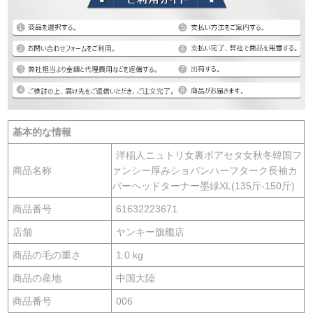
基本的な情報
洋稲人ニュトリ女裏ボアセタ女秋冬韓国フ
商品名称
ァンシー厚みショパンハーフターク長袖カ
バーヘッドターナー墨緑XL(135斤-150斤)
商品番号
61632223671
店舗
ヤンキー旗艦店
商品の毛の重さ
1.0 kg
商品の産地
中国大陸
商品番号
006