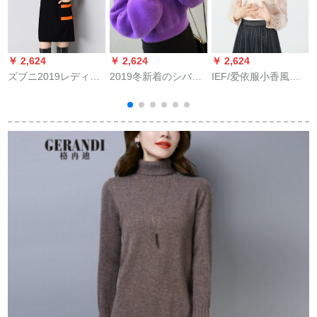
￥ 2,624
￥ 2,624
￥ 2,624
￥
ズブニ2019レディ秋
2019冬新着のシバト
IEF/爱依服小香風ニ
冬新着品セタ女セッ
着回しハ-フテーネル
コ女2019秋冬新着品
ト大き目サズ服女史
ネルスリーブnight F
韓国ファンシーショ
着回します。中ログ
6980紫フューズ
コラト0 S 17 N-A
ナリー秋冬モデルV
9115-アンフリーゼ
47黒フューズ提案80-
135斤