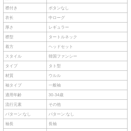
襟付き
ボタンなし
衣长
中ローグ
厚さ
レギュラー
襟型
タートルネック
着方
ヘッドセット
スタイル
韓国ファンシー
タイプ
タト型
材質
ウルル
袖タイプ
一般袖
適用年齢
30-34歳
流行元素
その他
パターン:なし
パターン:なし
袖長
長袖