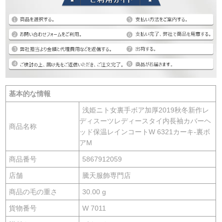
基本的な情報
浅姫ニト女裏手ボア加厚2019秋冬新作レ
ディスーツレディースタイ内長袖カバーヘ
商品名称
ッド保温レインコートW 6321カーキ-裏ボ
アM
商品番号
5867912059
店舗
騰天服飾専門店
商品の毛の重さ
30.00 g
貨物番号
W 7011