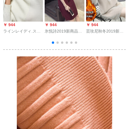
￥ 944
￥ 944
￥ 944
￥
ラインレイディ.スネ
氷悦詩2019新商品の
芸玫尼秋冬2019新着
ドの无地のストレー
中でローリングセン
品ハ-フートネの裏に
プロゴルバハーフタ
トールの頭女は秋冬
あるあるアスタの女
ワークの肩抜抜け
に厚いレインナ韓国
性セストのアウトレ
ファンシーゴルフル
ット55
ゴゴルゴルフルゴゴ
ルゴルフルフルフル
ート-140斤を提案し
ます。