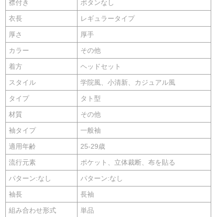
襟付き
ボタンなし
衣長
レギュラータイプ
厚さ
厚手
カラー
その他
着方
ヘッドセット
スタイル
学院風、小清新、カジュアル風
タイプ
タト型
材質
その他
袖タイプ
一般袖
適用年齢
25-29歳
流行元素
ポケット、立体裁断、布を貼る
パターン:なし
パターン:なし
袖長
長袖
組み合わせ形式
単品