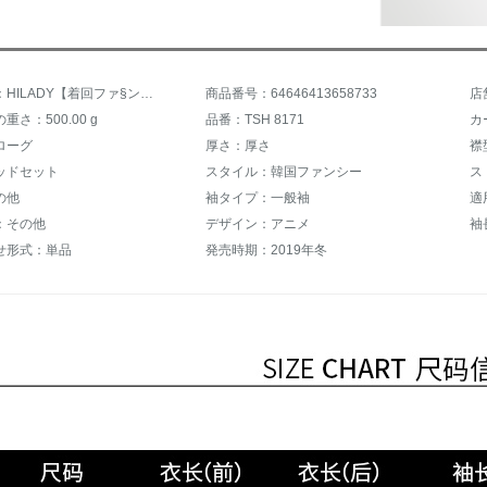
商品名称：HILADY【着回ファ§ンジ】【セール中】テートネックス女子ローリング厚手冬2019新着ファンシー着韓国ファンシーコートを着ています。
商品番号：64646413658733
さ：500.00 g
品番：TSH 8171
カ
ローグ
厚さ：厚さ
襟
ッドセット
スタイル：韓国ファンシー
ス
の他
袖タイプ：一般袖
適
：その他
デザイン：アニメ
袖
せ形式：単品
発売時期：2019年冬