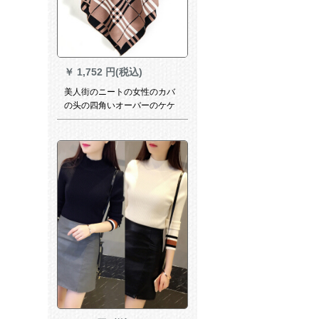
￥
1,752 円(税込)
美人街のニートの女性のカバ
の头の四角いオーバーのケケ
リングの両用のローリングリ
ング半开きのバーンの新着付
け品のラクダカラーフォレス
ト(85-150斤にふさわしい)