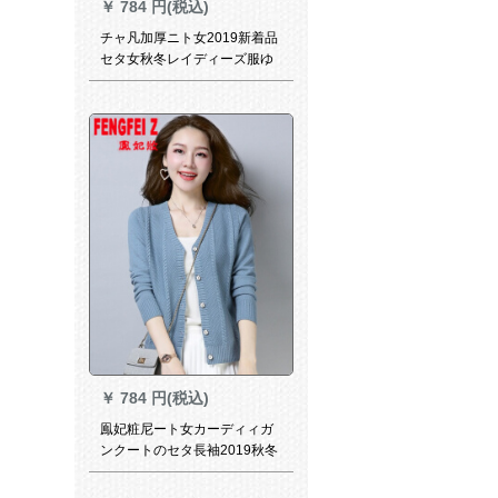
￥
784 円(税込)
チャ凡加厚ニト女2019新着品
セタ女秋冬レイディーズ服ゆ
るのストレープ女韩国ファン
シープロフィール长袖カバー
头半タルネル上047黒
￥
784 円(税込)
鳯妃粧尼ート女カーディィガ
ンクートのセタ長袖2019秋冬
新作ドレディ211ブチルフー
レス(90-135斤を提案)