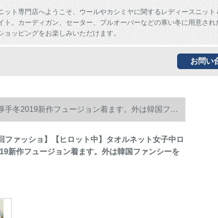
ニット専門店へようこそ、ウールやカシミヤに関するレディースニット
イト。カーディガン、セーター、プルオーバーなどの寒い冬に用意され
ショッピングをお楽しみいただけます。
お問い
厚手冬2019新作フュージョン着ます。外は韓国ファ
【着回ファッショ】【ヒロット中】タオルネット女子中ロ
019新作フュージョン着ます。外は韓国ファンシーを