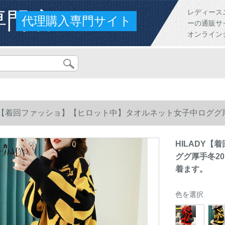
専門店
レディース
代理購入専門サイト
ーの通販サ
オンライン
DY【着回ファッショ】【ヒロット中】タオルネット女子中ロググ
ます。
HILADY
ググ厚手冬2
着ます。
色を選択