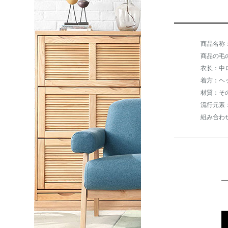
商品の毛の重
衣长：中
着方：ヘ
材質：そ
流行元素
組み合わ