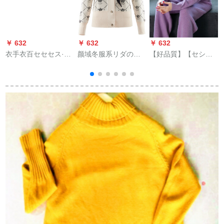
￥ 632
￥ 632
￥ 632
￥
衣手衣百セセセス·テ
颜域冬服系リダの小
【好品質】【セシル
ルト女性セト·ドラン
花ニュトリ女2019新
中】初秋ニコレット
ナ-中ロリンググリコ·
着品复古直筒气质着
女子2019新着トープ
ト付ポルックス2019
回せせせせセタジッ
+ワイドパンツ2点セ
ズ
秋冬新着ドレッド
トカラーL/40
クト2 XL(アウトレッ
2019秋冬新着ドレッ
ト2 XL)
ク长袖甘洋气服yse
718赤いテネットの提
案