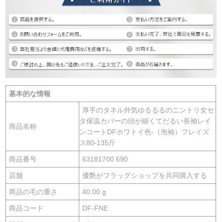
基本的な情報
厚手のタネル外気ゆるるるのニントリ女セ
タ保温カバーの頭が細くてだるい長袖レイ
商品名称
ンコートDFホワトイ色-（泡袖）フレイズ
ス80-135斤
商品番号
63181700 690
店舗
優艶がフラッグショップを共同購入する
商品の毛の重さ
40.00 g
商品コード
DF-FNE