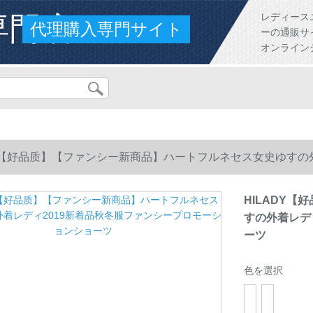
専門店
レディース
代理購入専門サイト
ーの通販サ
オンライン
DY【好品质】【ファンシー新商品】ハートフルネセス女史ゆすの
ツ
HILADY
すの外着レデ
ーツ
色を選択