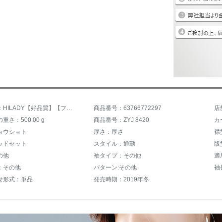
商品名称：HILADY【好品質】【ファンシー新品】ハーフターナースーツ女史ゆるの外着レディ2019新着品秋冬ファッション洋気加厚レインファッションファッション
商品番号：63766772297
店
さ：500.00 g
商品番号：ZYJ 8420
カ
ョウショト
厚さ：厚さ
襟
ッドセット
スタイル：通勤
版
の他
袖タイプ：その他
適
：その他
パターン:その他
袖
せ形式：単品
発売時期：2019年冬