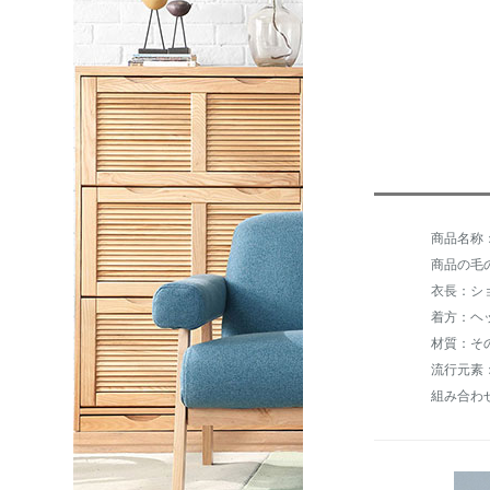
商品の毛の重
衣長：シ
着方：ヘ
材質：そ
流行元素
組み合わ