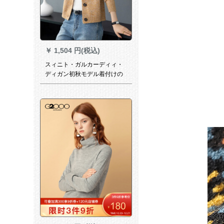
￥
1,504 円(税込)
スィニト・ガルカーディィ・
ディガン初秋モデル着付けの
トレー2019新着品韓国フルー
ジー春秋外にいるゆるの素晴
らしいセズが薄着シザス黄色
19017 M