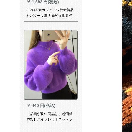
￥
1,592 円(税込)
G 2000女カジュアワ秋新着品
セパター女套头简约无地多色
ニコ86790007灰色/92 160
A/S
￥
440 円(税込)
【品質が良い商品は、超価値
秒殺】ハイフレットネットフ
レイム女子秋冬新作2019加厚
ゆるのニュトリトリトリトリ