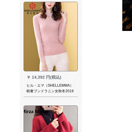
外着イパルプフレイズズ
￥
14,392 円(税込)
ヒル・エマ（SHELLEMMA）
軽奢ブンドラニン女秋冬2019
年新着品タイ顕痩身洋気フュ
ージョン