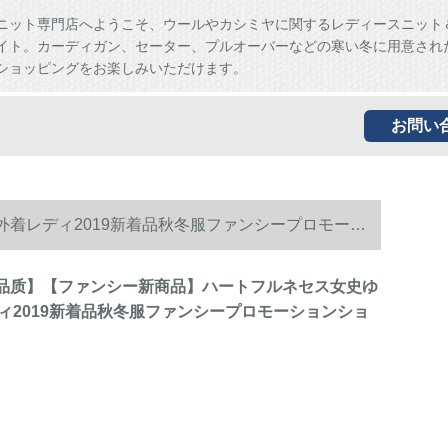
ニット専門店へようこそ、ウールやカシミヤに関するレディースニット
イト。カーディガン、セーター、プルオーバーなどの寒い冬に用意され
ショッピングをお楽しみいただけます。
お問い
外着レディ2019新着品秋冬服ファンシープロモーシ
【好品质】【ファンシー新商品】ハートフルネセス女史ゆ
ィ2019新着品秋冬服ファンシープロモーションショ