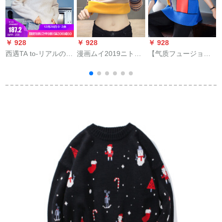
￥
￥ 928
￥ 928
￥ 928
西遇TA to-リアルの外
漫画ムイ2019ニトリ
【气质フュージョ
着2019秋冬新作森系
ディック服厚冬新着
ン】2019冬新作フュ
甘さnightスケッチ女
品ゆる韓国ファ·マッ
ージョン・ユイの色
性1291705青いM
ト·ゴルフします。
合あわせチェッカー
ジュジュ・レエス760
色フューズ【80-130
斤着られます】