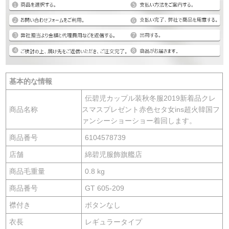
基本的な情報
伝碧児カップル装秋冬服2019新着品クレ
商品名称
スマスプレゼント赤色セタ女ins超火韓国フ
ァンシーショーショー着回します。
商品番号
6104578739
店舗
綿碧児服飾旗艦店
商品毛重量
0.8 kg
商品番号
GT 605-209
襟付き
ボタンなし
衣長
レギュラータイプ