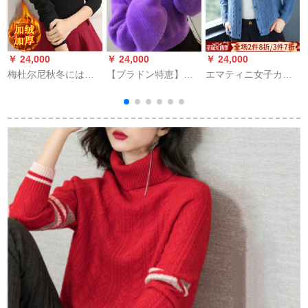
￥ 24,000
￥ 24,000
￥ 24,000
￥
梅杜尔尼秋冬にはボ
【ブラドン特恵】
エマティニ女子カー
ア加厚セタ女套头长
【販売中】2019冬の
ディィ・ガシューの
袖ショウトート保温
新着物セタ女の外に
コート2019新着品韓
インナー女黒フロズ
半タネを着せる。女
国フルージー秋冬女
ズ
性CQ 437パフレイゼ
史セパター女子小外
【おすめ80-120斤】
挂上气质ブティック
9309 M