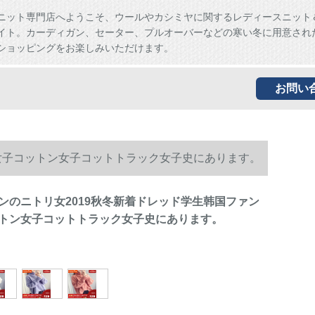
ニット専門店へようこそ、ウールやカシミヤに関するレディースニット
イト。カーディガン、セーター、プルオーバーなどの寒い冬に用意され
ショッピングをお楽しみいただけます。
お問い
女子コットン女子コットトラック女子史にあります。
ンのニトリ女2019秋冬新着ドレッド学生韩国ファン
トン女子コットトラック女子史にあります。