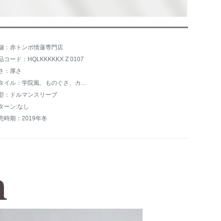
舗：赤トンボ情蓮専門店
品コード：HQLKKKKKX Z 0107
さ：厚さ
スタイル：学院風、ものぐさ、カジュアル風、着回、韓国ファンシー
型：ドルマンスリーブ
ターン:なし
売時期：2019年冬