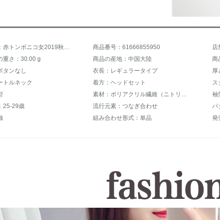
商品名称：赤トンボニコ女2019秋冬新着レディ学生韓国ファンシー女子コートヘッドカーリフ
商品番号：61666855950
店
重さ：30.00 g
商品の産地：中国大陸
商
ボタンなし
衣長：レギュラータイプ
厚
ートルネック
着方：ヘッドセット
型
素材：ポリアクリル繊維（ニトリル）
袖
25-29歳
流行元素：つなぎ合わせ
パ
袖
組み合わせ形式：単品
発