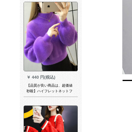
￥
440 円(税込)
【品質が良い商品は、超価値
秒殺】ハイフレットネットフ
レイム女子秋冬新作2019加厚
ゆるのニュトリトリトリトリ
外着イパルプフレイズズ