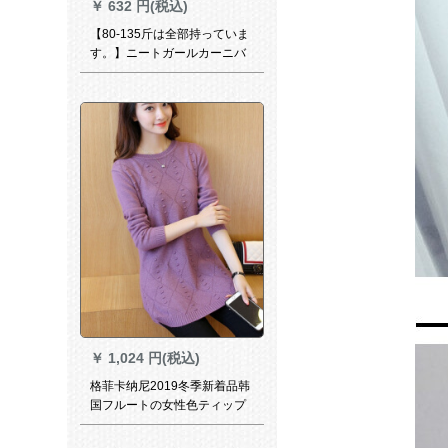
￥
632 円(税込)
【80-135斤は全部持っていま
す。】ニートガールカーニバ
ルディック0817紫(提案80-
135斤)フレイソズ
￥
1,024 円(税込)
格菲卡纳尼2019冬季新着品韩
国フルートの女性色ティップ
花ゆるるるの大イ