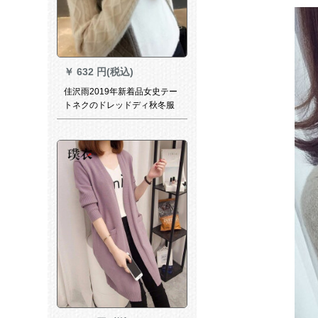
￥
632 円(税込)
佳沢雨2019年新着品女史テー
トネクのドレッドディ秋冬服
ユイの外着インナップファン
シー