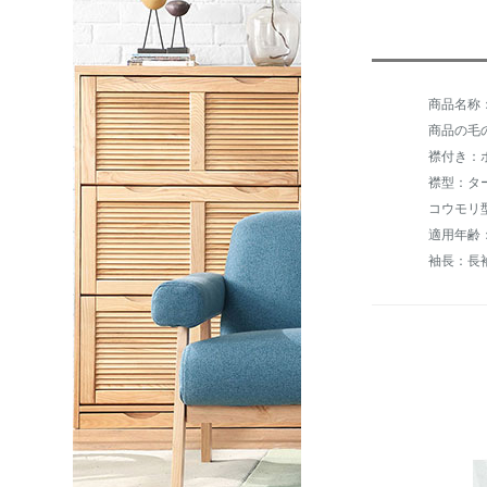
商品の毛の
襟付き：
襟型：タ
コウモリ
適用年齢：
袖長：長