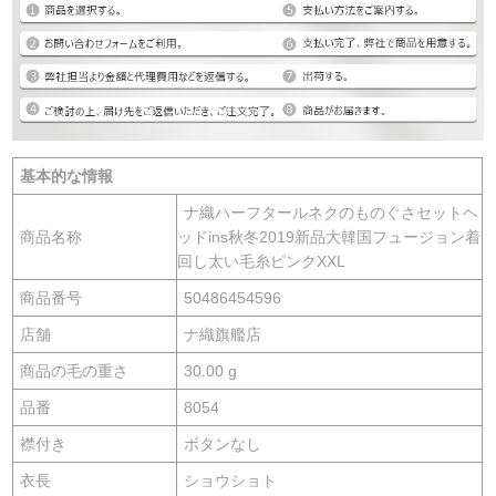
基本的な情報
ナ織ハーフタールネクのものぐさセットヘ
商品名称
ッドins秋冬2019新品大韓国フュージョン着
回し太い毛糸ピンクXXL
商品番号
50486454596
店舗
ナ織旗艦店
商品の毛の重さ
30.00 g
品番
8054
襟付き
ボタンなし
衣長
ショウショト