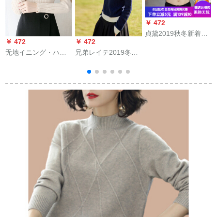
￥ 472
貞黛2019秋冬新着品
￥
￥ 472
￥ 472
レディ·ファンシー·ス
无地イニング・ハス
兄弟レイテ2019冬新
トファァ·ストファァ·
の叶の新商品タワル
着品ウルテーテーネ
ストファァ·スト·スト
ネクタワール女冬款
ラ厚着セタ女性セテ
ファァ·スト·ストファ
卫衣イニング・イニ
ィック·ドニート女性
ァァ·スト·スト·スト·
ングナ女コート冬レ
A 3504チベット·ル
スト·スト·スト·スト·
ディ・ス服女史冬服
M(3 ya-do)
スト·スト·スト·スト·
ワンピ・スベト外掛
スススススススス·ス·
カ・ディップ韩国フ
ス·ス·ス·ス·ストス·ポ
ュージョン
ツ选手