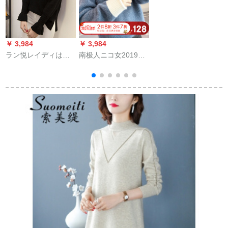
ンシーが通勤してい
ます。帰ってきま
す。ハーフートが痩
身しています。トー
￥ 3,984
￥ 3,984
￥
クショー女子保温ラ
ラン悦レイディは韓
南极人ニコ女2019秋
ンナイン
国のファンシーショ
冬新着ドレディー学
ーショーショーを服
生韩国ファンシー女
として着ています。
子コースト头ブルー
女性用カバーの長袖
ファンズ
レインセタは学生着
回せます。トープ
LWYC 17215黒フル
サーサービスです。