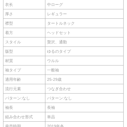
衣长
中ローグ
厚さ
レギュラー
襟型
タートルネック
着方
ヘッドセット
スタイル
贅沢、通勤
版型
ゆるのタイプ
材質
ウルル
袖タイプ
一般袖
適用年齢
25-29歳
流行元素
つなぎ合わせ
パターン:なし
パターン:なし
袖長
長袖
組み合わせ形式
単品
発売時期
2019年冬