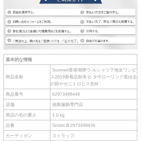
基本的な情報
Suomeit香港潮牌ウ-ルシャツ下地女ワンピ
商品名称
ス2019新着品秋冬セ-タ中ローリング黒ゆる
の顕やせニトロピス色M
商品番号
62973498448
店舗
徳斯服飾専門店
商品の毛の重さ
1.0 kg
品番
Smtds B 2973498436
カーディガン
ストラップ