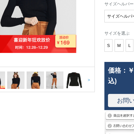
サイズヘルパー
サイズヘルパ
サイズを選ぶ
S
M
L
価格：
￥
込)
>
お問