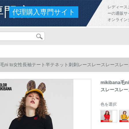
専門店
レディース
代理購入専門サイト
ーの通販サ
オンライン
bana毛ni to女性長袖テート半テネット刺刺レースレースレースレ
mikiban
スレースレース
色を選択