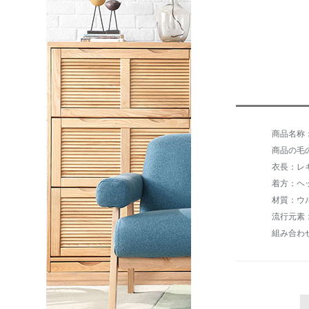
商品の毛の重
衣長：レ
着方：ヘ
材質：ウ
流行元素
組み合わ