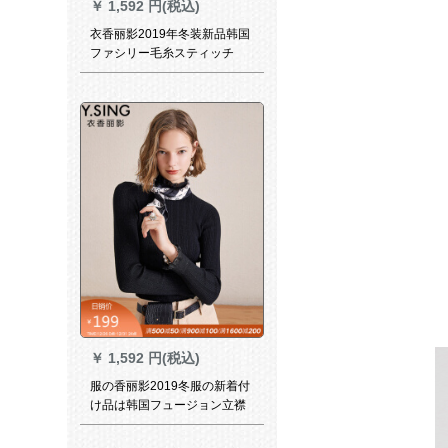
￥
1,592 円(税込)
衣香丽影2019年冬装新品韩国
ファシリー毛糸スティッチ
￥
1,592 円(税込)
服の香丽影2019冬服の新着付
け品は韩国フュージョン立襟
长袖ニタット女耳元ラッピン
グ袖の下に神秘的な黒Mがあ