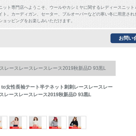
ニット専門店へようこそ、ウールやカシミヤに関するレディースニット
イト。カーディガン、セーター、プルオーバーなどの寒い冬に用意され
ショッピングをお楽しみいただけます。
お問い
ースレースレースレースレース2019秋新品D 93黒L
a毛ni to女性長袖テート半テネット刺刺レースレースレー
レースレースレース2019秋新品D 93黒L