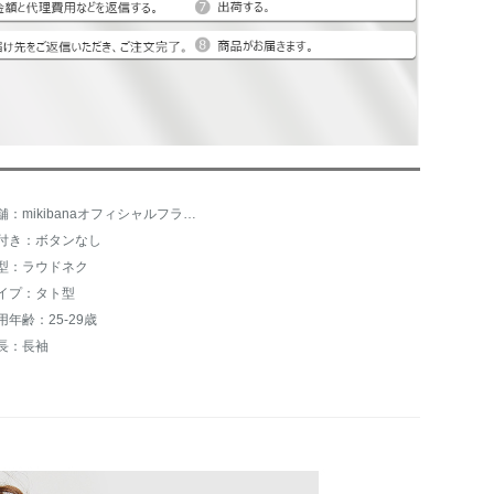
店舗：mikibanaオフィシャルフラッグシップショップ
付き：ボタンなし
型：ラウドネク
イプ：タト型
用年齢：25-29歳
長：長袖