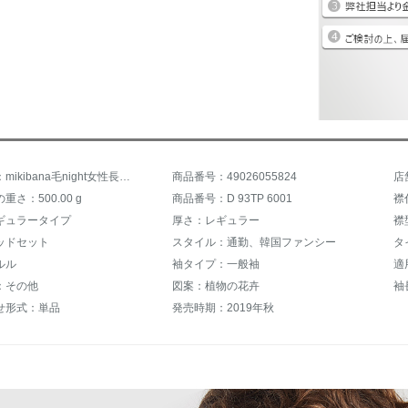
商品名称：mikibana毛night女性長袖タトハーフタールネット刺繍セットヘッドラインナ2019秋新品D 93黒L
商品番号：49026055824
さ：500.00 g
商品番号：D 93TP 6001
襟
ギュラータイプ
厚さ：レギュラー
襟
ッドセット
スタイル：通勤、韓国ファンシー
タ
ルル
袖タイプ：一般袖
適
：その他
図案：植物の花卉
袖
せ形式：単品
発売時期：2019年秋