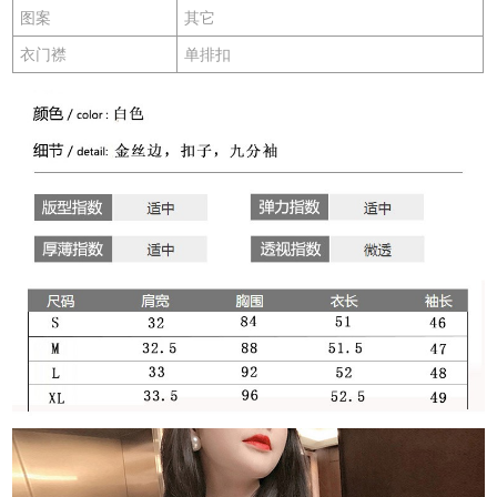
图案
其它
衣门襟
单排扣