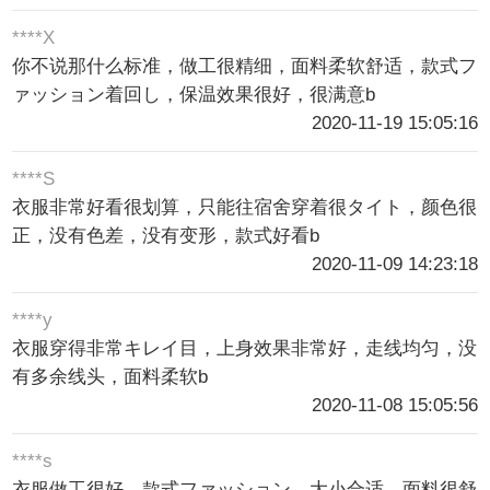
****X
你不说那什么标准，做工很精细，面料柔软舒适，款式フ
ァッション着回し，保温效果很好，很满意b
2020-11-19 15:05:16
****S
衣服非常好看很划算，只能往宿舍穿着很タイト，颜色很
正，没有色差，没有变形，款式好看b
2020-11-09 14:23:18
****y
衣服穿得非常キレイ目，上身效果非常好，走线均匀，没
有多余线头，面料柔软b
2020-11-08 15:05:56
****s
衣服做工很好，款式ファッション，大小合适，面料很舒