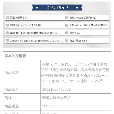
基本的な情報
南极人 ニット女カーディガン早春季新着
品2021薄手金丝边名媛小香风气质女神范撞
商品名称
色拼接外搭披肩上衣外套 NRE07-6815A-ホ
ワイト色 Mフリーサイズ建议90-125斤
商品编号
10021008485852
店铺
南极人服饰旗舰店
商品毛重
500.00g