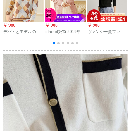
￥ 960
￥ 960
￥ 960
￥
デパトとモデルのピ
olrano欧尔i 2019年秋
ヴァンシー蔓ブレッ
G
ルニット2019秋新着
に新商品を装备した
ク2019新着着品简约
品ライトの女性セト
レイディの长袖ガー
着着着着着リタニ手
の头ゆるるるファ韩
ディアンの外に付け
98279黒M
ト
国ファンシンコの色
られた怠け者の风ニ
ル
を混ぜたぜ
コの上に花粉Sがあり
ます。