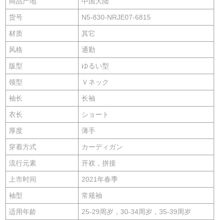
商品产地
中国大陆
货号
N5-830-NRJE07-6815
材质
其它
风格
通勤
版型
ゆるい型
领型
Ｖネック
袖长
长袖
衣长
ショート
厚度
薄手
穿着方式
カーディガン
流行元素
开衩，拼接
上市时间
2021年春季
袖型
常规袖
适用年龄
25-29周岁，30-34周岁，35-39周岁