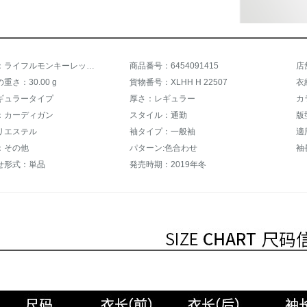
商品名称：ライフルモンキーレッドクリスマスセイバーディガーン女网红超火2019新着品秋冬ショウトート加厚羊仔毛外套红烈烈ーサイズ
商品番号：6454091415
店
重さ：30.00 g
貨物番号：XLHH H 22507
衣
ギュラータイプ
厚さ：レギュラー
カ
：カーディガン
スタイル：通勤
版
リエステル
袖タイプ：一般袖
適
：その他
パターン:色合わせ
袖
せ形式：単品
発売時期：2019年冬