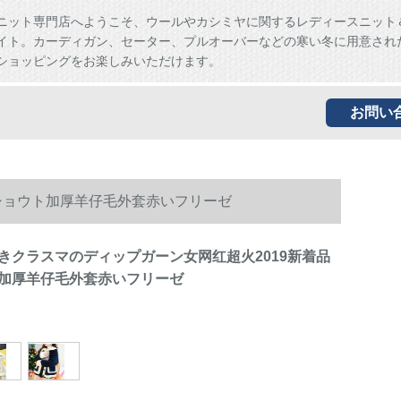
ニット専門店へようこそ、ウールやカシミヤに関するレディースニット
イト。カーディガン、セーター、プルオーバーなどの寒い冬に用意され
ショッピングをお楽しみいただけます。
お問い
ショウト加厚羊仔毛外套赤いフリーゼ
きクラスマのディップガーン女网红超火2019新着品
加厚羊仔毛外套赤いフリーゼ