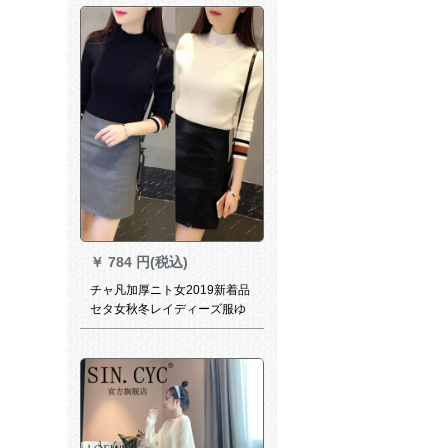
えることを提案します。
￥
784 円(税込)
チャ凡加厚ニト女2019新着品
セタ女秋冬レイディーズ服ゆ
るのストレープ女韩国ファン
シープロフィール长袖カバー
头半タルネル上047黒