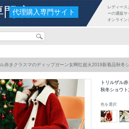
専門店
レディース
代理購入専門サイト
ーの通販サ
オンライン
ル赤きクラスマのディップガーン女网红超火2019新着品秋冬
トリルザル赤
秋冬ショウト
色を選択