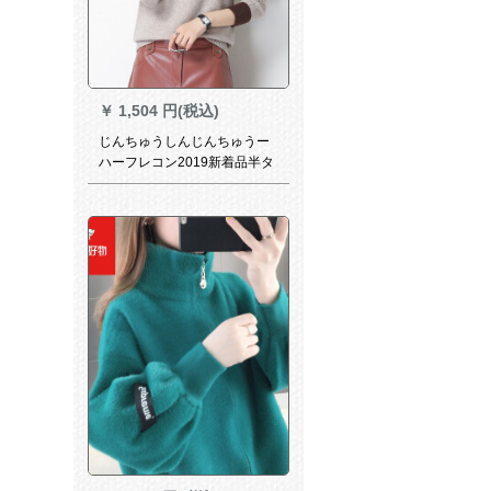
￥
1,504 円(税込)
じんちゅうしんじんちゅうー
ハーフレコン2019新着品半タ
ルネティック女子秋冬ゆるる
るるるるるるるる厚くして帰
り子无地インナラクラ色9770
M