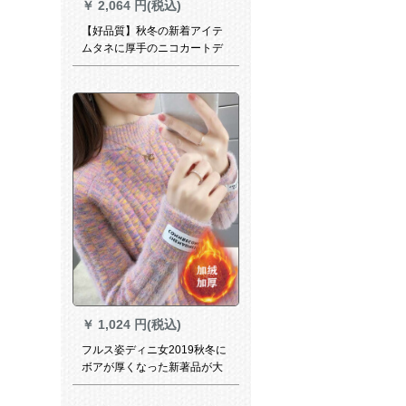
￥
2,064 円(税込)
【好品質】秋冬の新着アイテ
ムタネに厚手のニコカートデ
ィップの怠惰風セタ女子ユル
の外に着地して緑色f
￥
1,024 円(税込)
フルス姿ディニ女2019秋冬に
ボアが厚くなった新著品が大
好きなセズライズ服ハ-フタキ
ャンストストに潮色写真を与