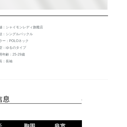
舗：シャイモンレディ旗艦店
紋：シングルバックル
ラー：POLOネック
型：ゆるのタイプ
用年齢：25-29歳
長：長袖