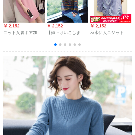
￥ 2,152
￥ 2,152
￥ 2,152
￥
ニット女裏ボア加厚
【値下げいこしまし
秋水伊人ニジット冬
良
保温2019新品秋冬レ
た！一つ奪います】
服2019年新着レディ
ディ服にはバック長
ハ-フタ-ネルの外着レ
ディスティス服insつ
ク
袖カーディガン大き
ディス服2019新着品
づり木耳元淑女风ゆ
させーすすーすーす
秋冬装洋气加厚フ-ジ
るセスタスブレルL
ーすー服の外にイニ
ョン潮上青XL【おめ
ングナコート女性画
110斤-120斤】
像Lを着用していま
す。