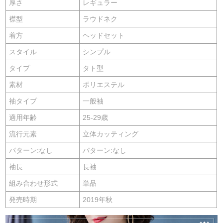
厚さ
レギュラー
襟型
ラウドネク
着方
ヘッドセット
スタイル
シンプル
タイプ
タト型
素材
ポリエステル
袖タイプ
一般袖
適用年齢
25-29歳
流行元素
立体カッティング
パターン:なし
パターン:なし
袖長
長袖
組み合わせ形式
単品
発売時期
2019年秋