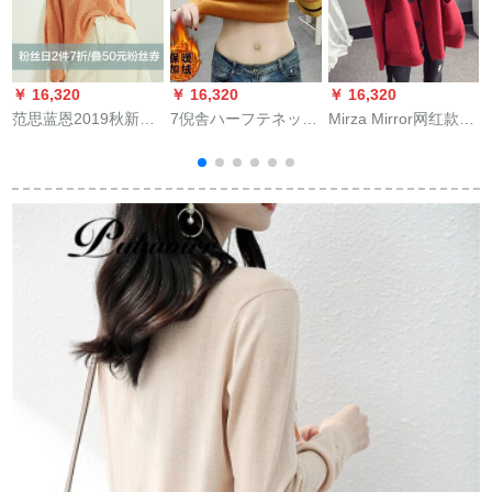
￥ 16,320
￥ 16,320
￥ 16,320
￥
范思蓝恩2019秋新着
7倪舎ハーフテネット
Mirza Mirror网红款セ
品のためのサバサバ
女子史セパター秋冬
パター女カーディガ
女は外に韩国ファン
のボアの長袖カバヘ
ン2019秋冬新着品港
シーVネストをしてい
ッド2019新着品保温
风仙的ニコ着回しゆ
ます。怠け者风の上
内着底厚裏ボア黄色
る大きなななシャイ
着は暖かいです。
フロリス
ズイ上着赤い3 XL