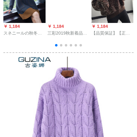
￥
￥ 1,184
￥ 1,184
￥ 1,184
スネニールの秋冬服
三彩2019秋新着品
【品質保証】【正規
2019年新着レディの
蝶々結びのスライプ
品保証】愛美の子狐
服の中でローリング
を折り襟にしまし
2019冬新商品ショウ
セ-タ-レンナ-ユイの
た。ジット・ディッ
トール韓国フューチ
着着着回洋ガスのス
プ・ショルダー。ト
ャー韓国ファンシー
カ-トの太阳过潮墨绿
ースターのコートの
チョウドの袖ラバー
9360 M
女性青緑は12.5 M/80
の厚手打底ニコの上
で予約しました。
に4511カラーンズが
あります。