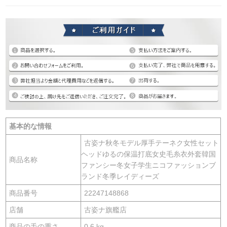
基本的な情報
古姿ナ秋冬モデル厚手テーネク女性セット
ヘッドゆるの保温打底女史毛糸衣外套韓国
商品名称
ファンシー冬女子学生ニコファッションブ
ランド冬季レイディーズ
商品番号
22247148868
店舗
古姿ナ旗艦店
商品の毛の重さ
0.6 kg