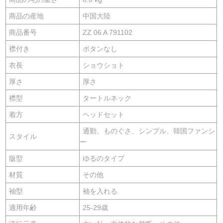
商品の産地
中国大陸
商品番号
ZZ 06 A 791102
襟付き
ボタンなし
衣長
ショウショト
厚さ
厚さ
襟型
タートルネック
着方
ヘッドセット
通勤、ものぐさ、シンプル、韓国ファンシ
スタイル
ー
版型
ゆるのタイプ
材質
その他
袖型
袖を入れる
適用年齢
25-29歳