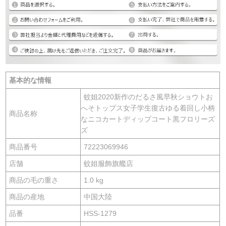
基本的な情報
蚊姐2020新作のだるさ風早秋ショウトお
へそトップス女子学生復古ゆる着回し小柄
商品名称
なニコカートディップコート黒フロリーズ
ズ
商品番号
72223069946
店舗
蚊姐服飾旗艦店
商品の毛の重さ
1.0 kg
商品の産地
中国大陸
品番
HSS-1279