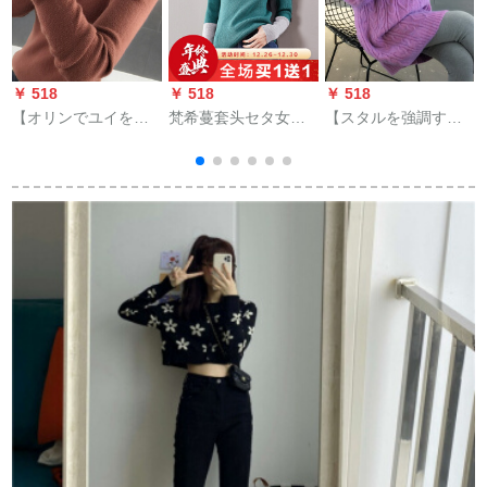
￥ 518
￥ 518
￥ 518
￥
【オリンでユイを送
梵希蔓套头セタ女秋
【スタルを強調す
る】2019秋に新たに
冬长袖新着品冲色テ-
る】【高品位】2019
着地したタト長袖ヒ
ト见せ痩せる韩国フ
冬に新しく着付けさ
フラットネネの女性
ァンシート-ルネルジ
れる品物ゆるの外着
タイを使っていま
ック女99287绿色L
付けのものぐすを厚
す。秋冬ファンシー
くしためななニコセ
とサラーズ
トの中でローリング
リングリングリング
リングリングリング
リングXM 817パンフ
レイゼル【おめ80-
130斤】