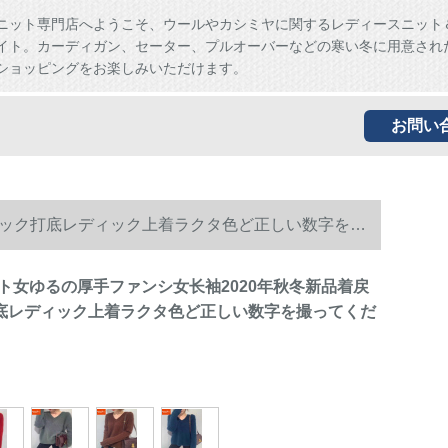
ニット専門店へようこそ、ウールやカシミヤに関するレディースニット
イト。カーディガン、セーター、プルオーバーなどの寒い冬に用意され
ショッピングをお楽しみいただけます。
お問い
ネック打底レディック上着ラクタ色ど正しい数字を撮
ト女ゆるの厚手ファンシ女长袖2020年秋冬新品着戻
底レディック上着ラクタ色ど正しい数字を撮ってくだ