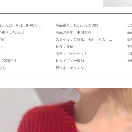
商品名：赤とんぼ（RED DRAGONFLY）6203〓
商品番号：100255137283
店
重さ：40.00 g
商品の産地：中国大陸
品
の他
スタイル：英倫風、小新、ものぐさ、カジュアル風、着回します。
版
ネク
袖長：長袖
衣
手
着方：ヘッドセット
流
2020年冬
袖タイプ：一般袖
適
なし
襟付き：ボタンなし