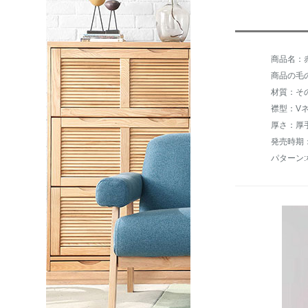
商品の毛の
材質：そ
襟型：V
厚さ：厚
発売時期：
パターン: