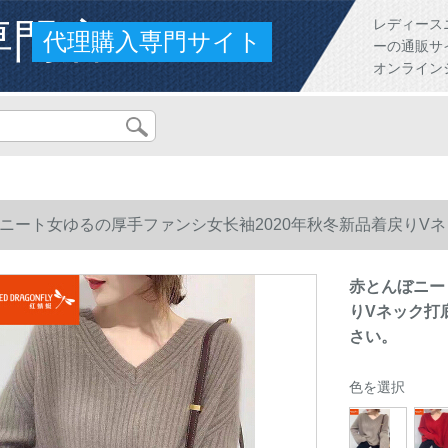
専門店
レディース
代理購入専門サイト
ーの通販サ
オンライン
ニート女ゆるの厚手ファンシ女长袖2020年秋冬新品着戻りV
い。
赤とんぼニー
りVネック打
さい。
色を選択