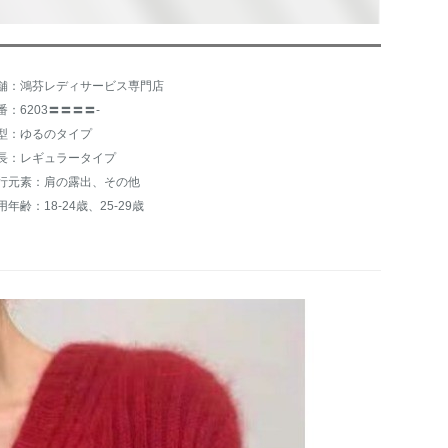
舗：鴻芬レディサービス専門店
番：6203〓〓〓〓-
型：ゆるのタイプ
長：レギュラータイプ
行元素：肩の露出、その他
用年齢：18-24歳、25-29歳