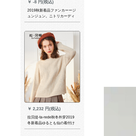
￥
-8 円(税込)
2019秋新着品ファンカーージ
ュンジュン。ニトリカーディ
ックF 6685 mホワイト色フリ
ズ
￥
2,232 円(税込)
拉贝缇-ta-rede秋冬外穿2019
冬新着品ゆるとも仙の着付け
のさささはニタッとします。